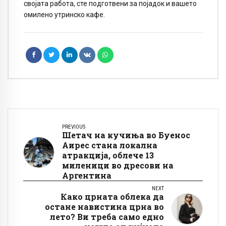
својата работа, сте подготвени за појадок и вашето
омилено утринско кафе.
PREVIOUS
Шетач на кучиња во Буенос
Аирес стана локална
атракција, облече 13
миленици во дресови на
Аргентина
NEXT
Како црната облека да
остане навистина црна во
лето? Ви треба само едно