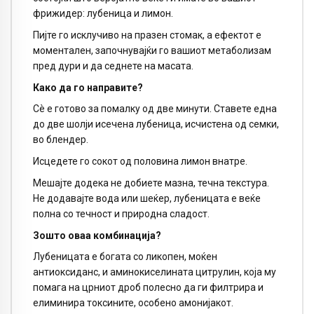
фрижидер: лубеница и лимон.
Пијте го исклучиво на празен стомак, а ефектот е
моментален, започнувајќи го вашиот метаболизам
пред дури и да седнете на масата.
Како да го направите?
Сè е готово за помалку од две минути. Ставете една
до две шолји исечена лубеница, исчистена од семки,
во блендер.
Исцедете го сокот од половина лимон внатре.
Мешајте додека не добиете мазна, течна текстура.
Не додавајте вода или шеќер, лубеницата е веќе
полна со течност и природна сладост.
Зошто оваа комбинација?
Лубеницата е богата со ликопен, моќен
антиоксиданс, и аминокиселината цитрулин, која му
помага на црниот дроб полесно да ги филтрира и
елиминира токсините, особено амонијакот.