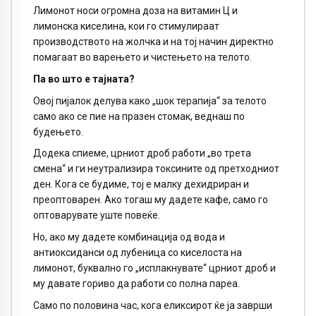
Лимонот носи огромна доза на витамин Ц и
лимонска киселина, кои го стимулираат
производството на жолчка и на тој начин директно
помагаат во варењето и чистењето на телото.
Па во што е тајната?
Овој пијалок делува како „шок терапија“ за телото
само ако се пие на празен стомак, веднаш по
будењето.
Додека спиеме, црниот дроб работи „во трета
смена“ и ги неутрализира токсините од претходниот
ден. Кога се будиме, тој е малку дехидриран и
преоптоварен. Ако тогаш му дадете кафе, само го
оптоварувате уште повеќе.
Но, ако му дадете комбинација од вода и
антиоксиданси од лубеница со киселоста на
лимонот, буквално го „исплакнувате“ црниот дроб и
му давате гориво да работи со полна пареа.
Само по половина час, кога еликсирот ќе ја заврши