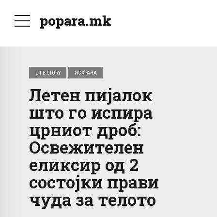
popara.mk
LIFE STORY
ИСХРАНА
Летен пијалок
што го испира
црниот дроб:
Освежителен
еликсир од 2
состојки прави
чуда за телото