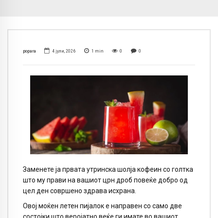
popara
4 јули, 2026
1
min
0
0
Заменете ја првата утринска шолја кофеин со голтка
што му прави на вашиот црн дроб повеќе добро од
цел ден совршено здрава исхрана.
Овој моќен летен пијалок е направен со само две
состојки што веројатно веќе ги имате во вашиот