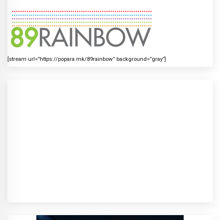
[stream url=”https://popara.mk/89rainbow” background=”gray”]