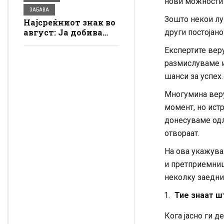
нови можности и
лудило
ЗАБАВА
Зошто некои лу
Најсреќниот знак во
август: Ја добива
други постојано
можноста што ја
Експертите веру
чекал долго време –
сите врати му се
размислуваме и
отвораат
шанси за успех.
Многумина веру
момент, но ист
донесуваме одл
отвораат.
На ова укажува 
и претприемниш
неколку заедни
Тие знаат ш
Кога јасно ги 