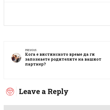
PREVIOUS
Кога е вистинското време да ги
запознаете родителите на вашиот
партнер?
Leave a Reply