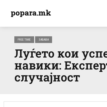
popara.mk
FREE TIME
ЗАБАВА
Луѓето кои успе
навики: Експер
случајност