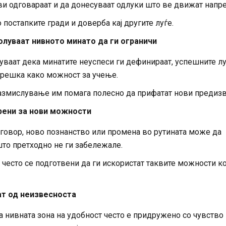
и одговараат и да донесуваат одлуки што ве движат напре
постапките гради и доверба кај другите луѓе.
олуваат нивното минато да ги ограничи
уваат дека минатите неуспеси ги дефинираат, успешните лу
 грешка како можност за учење.
размислување им помага полесно да прифатат нови предиз
рени за нови можности
говор, ново познанство или промена во рутината може да
што претходно не ги забележале.
 често се подготвени да ги искористат таквите можности к
ат од неизвесноста
 нивната зона на удобност често е придружено со чувство 