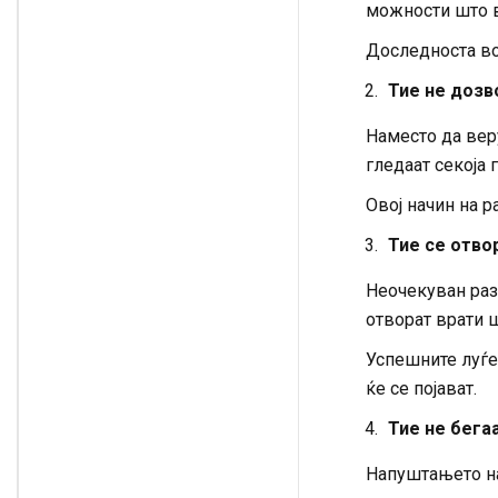
можности што в
Доследноста во 
Тие не дозв
Наместо да вер
гледаат секоја
Овој начин на 
Тие се отво
Неочекуван раз
отворат врати 
Успешните луѓе
ќе се појават.
Тие не бега
Напуштањето на