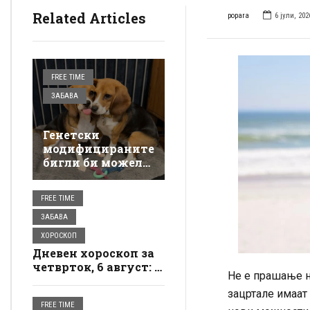
Related Articles
popara
6 јули, 202
FREE TIME
ЗАБАВА
Генетски
модифицираните
бигли би можеле
да бидат нова
опција за луѓето
FREE TIME
алергични на
кучиња
ЗАБАВА
ХОРОСКОП
Дневен хороскоп за
четврток, 6 август: И
Не е прашање на
тоа е тоа, еве како
влегувате во новиот
зацртале имаат
FREE TIME
ден, ве очекува