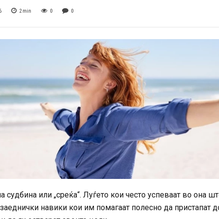
6
2
min
0
0
 судбина или „среќа“. Луѓето кои често успеваат во она шт
 заеднички навики кои им помагаат полесно да пристапат д