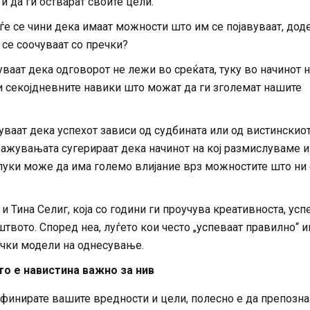
 да ги остварат своите цели.
ѓе се чини дека имаат можности што им се појавуваат, дод
 се соочуваат со пречки?
ваат дека одговорот не лежи во среќата, туку во начинот н
 секојдневните навики што можат да ги зголемат нашите
ваат дека успехот зависи од судбината или од вистинскио
ражувањата сугерираат дека начинот на кој размислуваме и
уки може да има големо влијание врз можностите што ни 
и Тина Селиг, која со години ги проучува креативноста, усп
твото. Според неа, луѓето кои често „успеваат правилно“ 
чки модели на однесување.
то е навистина важно за нив
дефинирате вашите вредности и цели, полесно е да препозна