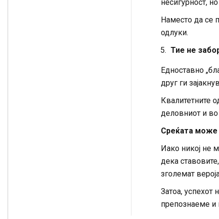
несигурност, но
Наместо да се п
одлуки.
Тие не забо
Едноставно „бл
друг ги зајакну
Квалитетните о
деловниот и во
Среќата може 
Иако никој не 
дека ставовите,
зголемат вероја
Затоа, успехот 
препознаеме и и