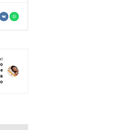
XT
но
е
ва
о