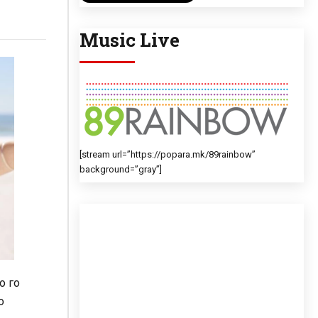
Music Live
[stream url=”https://popara.mk/89rainbow”
background=”gray”]
о го
о