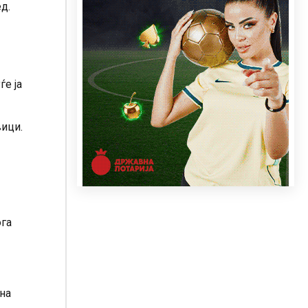
д.
ѓе ја
вици.
ога
на