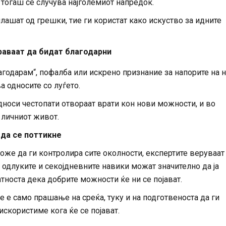
 тогаш се случува најголемиот напредок.
лашат од грешки, тие ги користат како искуство за идните
раваат да бидат благодарни
агодарам“, пофалба или искрено признание за напорите на н
ва односите со луѓето.
дноси честопати отвораат врати кон нови можности, и во
 личниот живот.
да се поттикне
може да ги контролира сите околности, експертите веруваат
 одлуките и секојдневните навики можат значително да ја
тноста дека добрите можности ќе ни се појават.
не е само прашање на среќа, туку и на подготвеноста да ги
скористиме кога ќе се појават.