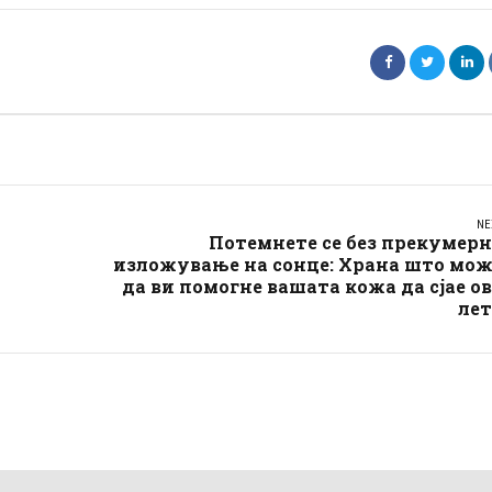
NE
Потемнете се без прекумер
изложување на сонце: Храна што мож
да ви помогне вашата кожа да сјае о
лет