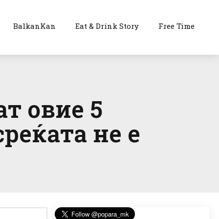
BalkanKan
Eat & Drink Story
Free Time
ат овие 5
реќата не е