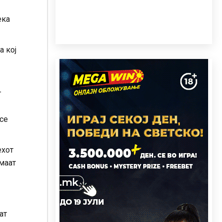
ека
а кој
т
се
ехот
имаат
ат