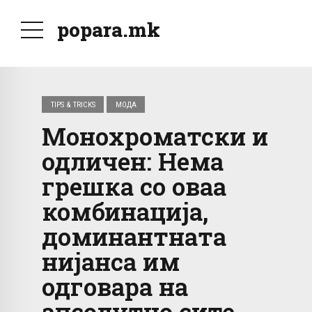
popara.mk
TIPS & TRICKS
МОДА
Монохроматски и
одличен: Нема
грешка со оваа
комбинација,
доминантната
нијанса им
одговара на
апсолутно сите.