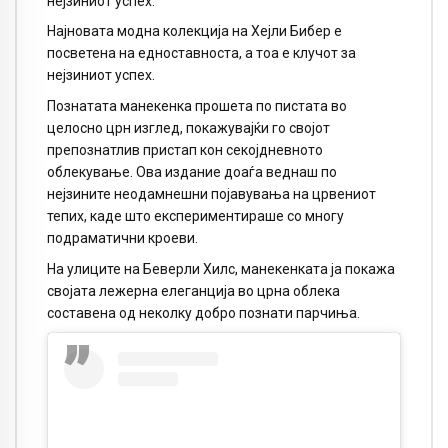
нејзиниот успех.
Најновата модна колекција на Хејли Бибер е
посветена на едноставноста, а тоа е клучот за
нејзиниот успех.
Познатата манекенка прошета по пистата во
целосно црн изглед, покажувајќи го својот
препознатлив пристап кон секојдневното
облекување. Ова издание доаѓа веднаш по
нејзините неодамнешни појавувања на црвениот
тепих, каде што експериментираше со многу
подраматични кроеви.
На улиците на Беверли Хилс, манекенката ја покажа
својата лежерна елеганција во црна облека
составена од неколку добро познати парчиња.