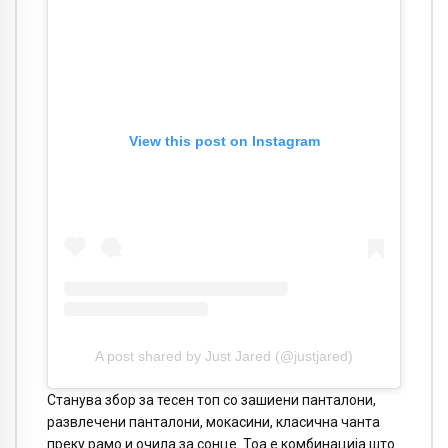
View this post on Instagram
A post shared by Just Jared (@justjared)
Станува збор за тесен топ со зашиени панталони,
развлечени панталони, мокасини, класична чанта
преку рамо и очила за сонце. Тоа е комбинација што