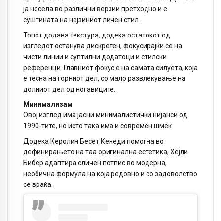
ја носела во различни верзии претходно и е
суштината на нејзиниот личен стил.
Топот додава текстура, додека остатокот од
изгледот останува дискретен, фокусирајќи се на
чисти линии и суптилни додатоци и стилски
референци. Главниот фокус е на самата силуета, која
е тесна на горниот дел, со мало развлекување на
долниот дел од ногавиците.
Минимализам
Овој изглед има јасни минималистички нијанси од
1990-тите, но исто така има и современ шмек.
Додека Керолин Бесет Кенеди помогна во
дефинирањето на таа оригинална естетика, Хејли
Бибер адаптира сличен потпис во модерна,
необична формула на која редовно и со задоволство
се враќа.