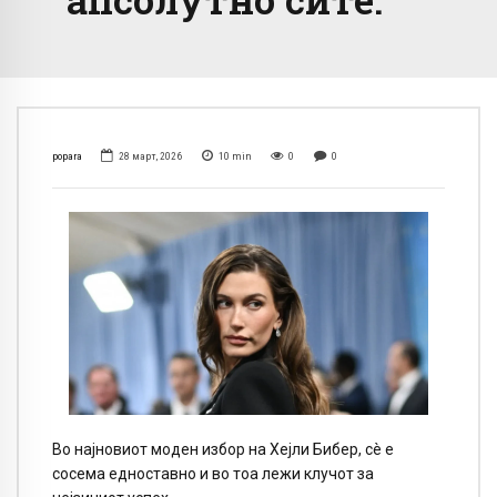
popara
28 март, 2026
10
min
0
0
Во најновиот моден избор на Хејли Бибер, сè е
сосема едноставно и во тоа лежи клучот за