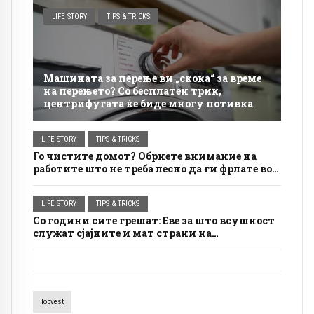
LIFE STORY
TIPS & TRICKS
Машината за перење ви „скока“ за време
на перењето? Со бесплатен трик,
центрифугата ќе биде многу потивка
LIFE STORY
TIPS & TRICKS
Го чистите домот? Обрнете внимание на
работите што не треба лесно да ги фрлате во
ѓубрето
LIFE STORY
TIPS & TRICKS
Со години сите грешат: Еве за што всушност
служат сјајните и мат страни на
алуминиумската фолија
Topvest