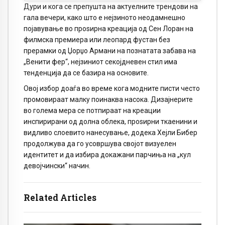
Дури и кога се препушта на актуелните трендови на
гала вечери, како што е нејзиното неодамнешно
појавување во проѕирна креација од Сен Лоран на
филмска премиера или леопард фустан без
прерамки од Џорџо Армани на познатата забава на
„Венити фер“, нејзиниот секојдневен стил има
тенденција да се базира на основите.
Овој избор доаѓа во време кога модните писти често
промовираат малку поинаква насока. Дизајнерите
во голема мера се потпираат на креации
инспирирани од долна облека, проѕирни ткаенини и
видливо слоевито нанесување, додека Хејли Бибер
продолжува да го усовршува својот визуелен
идентитет и да избира докажани парчиња на „кул
девојчински“ начин.
Related Articles