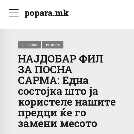
popara.mk
LIFE STORY
ИСХРАНА
НАЈДОБАР ФИЛ
ЗА ПОСНА
САРМА: Една
состојка што ја
користеле нашите
предци ќе го
замени месото