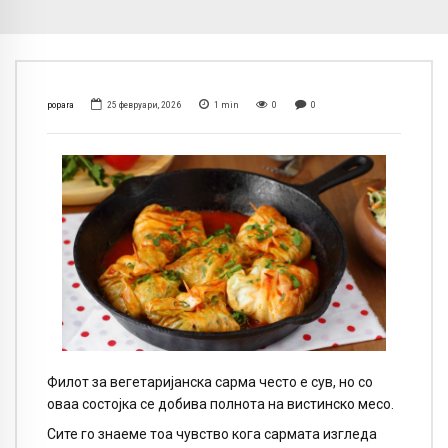
popara
25 февруари, 2026
1
min
0
0
Филот за вегетаријанска сарма често е сув, но со
оваа состојка се добива полнота на вистинско месо.
Сите го знаеме тоа чувство кога сармата изгледа