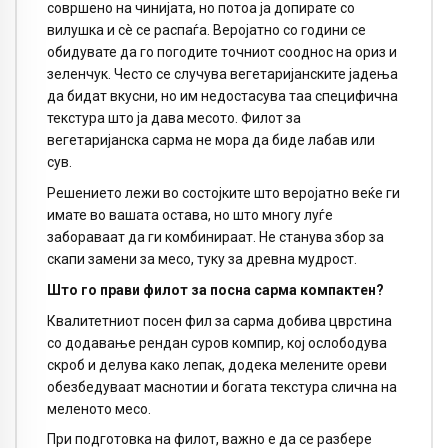
совршено на чинијата, но потоа ја допирате со
вилушка и сè се распаѓа. Веројатно со години се
обидувате да го погодите точниот сооднос на ориз и
зеленчук. Често се случува вегетаријанските јадења
да бидат вкусни, но им недостасува таа специфична
текстура што ја дава месото. Филот за
вегетаријанска сарма не мора да биде лабав или
сув.
Решението лежи во состојките што веројатно веќе ги
имате во вашата остава, но што многу луѓе
забораваат да ги комбинираат. Не станува збор за
скапи замени за месо, туку за древна мудрост.
Што го прави филот за посна сарма компактен?
Квалитетниот посен фил за сарма добива цврстина
со додавање рендан суров компир, кој ослободува
скроб и делува како лепак, додека мелените ореви
обезбедуваат маснотии и богата текстура слична на
меленото месо.
При подготовка на филот, важно е да се разбере