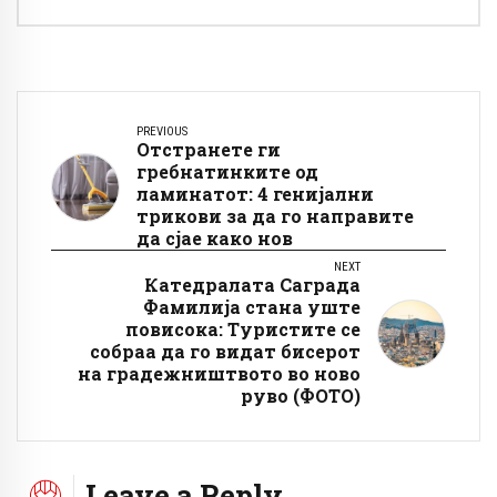
PREVIOUS
Отстранете ги
гребнатинките од
ламинатот: 4 генијални
трикови за да го направите
да сјае како нов
NEXT
Катедралата Саграда
Фамилија стана уште
повисока: Туристите се
собраа да го видат бисерот
на градежништвото во ново
руво (ФОТО)
Leave a Reply