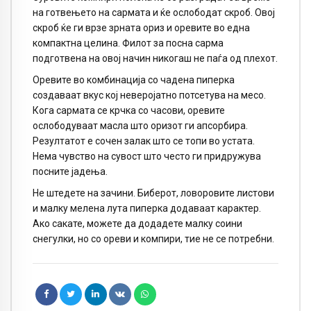
на готвењето на сармата и ќе ослободат скроб. Овој
скроб ќе ги врзе зрната ориз и оревите во една
компактна целина. Филот за посна сарма
подготвена на овој начин никогаш не паѓа од плехот.
Оревите во комбинација со чадена пиперка
создаваат вкус кој неверојатно потсетува на месо.
Кога сармата се крчка со часови, оревите
ослободуваат масла што оризот ги апсорбира.
Резултатот е сочен залак што се топи во устата.
Нема чувство на сувост што често ги придружува
посните јадења.
Не штедете на зачини. Биберот, ловоровите листови
и малку мелена лута пиперка додаваат карактер.
Ако сакате, можете да додадете малку соини
снегулки, но со ореви и компири, тие не се потребни.