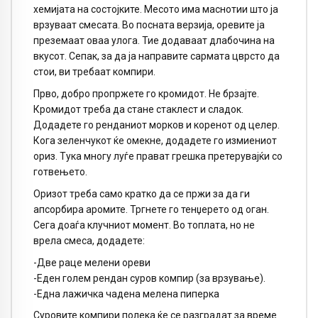
хемијата на состојките. Месото има маснотии што ја
врзуваат смесата. Во посната верзија, оревите ја
преземаат оваа улога. Тие додаваат длабочина на
вкусот. Сепак, за да ја направите сармата цврсто да
стои, ви требаат компири.
Прво, добро пропржете го кромидот. Не брзајте.
Кромидот треба да стане стаклест и сладок.
Додадете го ренданиот морков и коренот од целер.
Кога зеленчукот ќе омекне, додадете го измиениот
ориз. Тука многу луѓе прават грешка претерувајќи со
готвењето.
Оризот треба само кратко да се пржи за да ги
апсорбира аромите. Тргнете го тенџерето од оган.
Сега доаѓа клучниот момент. Во топлата, но не
врела смеса, додадете:
-Две раце мелени ореви
-Еден голем рендан суров компир (за врзување).
-Една лажичка чадена мелена пиперка
Суровите компири полека ќе се разградат за време