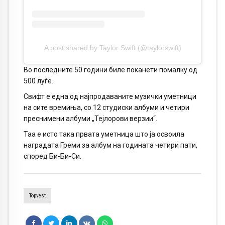
A post shared by Taylor Swift (@taylorswift)
Во последните 50 години биле поканети помалку од
500 луѓе.
Свифт е една од најпродаваните музички уметници
на сите времиња, со 12 студиски албуми и четири
преснимени албуми „Тејлорови верзии“.
Таа е исто така првата уметница што ја освоила
наградата Греми за албум на годината четири пати,
според Би-Би-Си.
Topvest