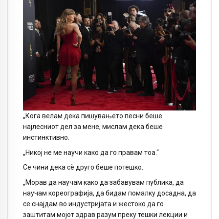
„Кога велам дека пишувањето песни беше
најлесниот дел за мене, мислам дека беше
инстинктивно.
„Никој не ме научи како да го правам тоа.“
Се чини дека сè друго беше потешко.
„Морав да научам како да забавувам публика, да
научам кореографија, да бидам помалку досадна, да
се снајдам во индустријата и жестоко да го
заштитам мојот здрав разум преку тешки лекции и