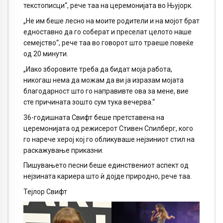
текстописци“, рече таа на церемонијата во Њујорк.
„Не им беше лесно на моите родители и на мојот брат
едноставно да го соберат и преселат целото наше
семејство“, рече таа во говорот што траеше повеќе
од 20 минути.
„Иако зборовите треба да бидат моја работа,
никогаш нема да можам да ви ја изразам мојата
благодарност што го направивте ова за мене, вие
сте причината зошто сум тука вечерва.“
36-годишната Свифт беше претставена на
церемонијата од режисерот Стивен Спилберг, кого
го нарече херој кој го обликуваше нејзиниот стил на
раскажување приказни.
Пишувањето песни беше единствениот аспект од
нејзината кариера што ѝ дојде природно, рече таа.
Тејлор Свифт