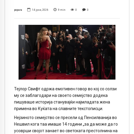
popara
14 јуни, 2026
9
min
0
0
Тејлор Свифт одржа емотивен говор во кој со солзи
му се заблагодари на своето семејство додека
пишуваше историја станувајќи најмладата жена
примена во Куќата на славните текстописци.
Нејзиното семејство се пресели од Пенсилванија во
Нешвил кога таа имаше 14 години „за да може да го
усоврши својот занает во светската престолнина на