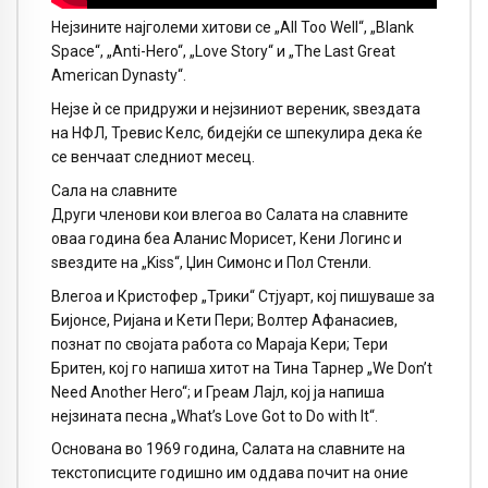
Нејзините најголеми хитови се „All Too Well“, „Blank
Space“, „Anti-Hero“, „Love Story“ и „The Last Great
American Dynasty“.
Нејзе ѝ се придружи и нејзиниот вереник, ѕвездата
на НФЛ, Тревис Келс, бидејќи се шпекулира дека ќе
се венчаат следниот месец.
Сала на славните
Други членови кои влегоа во Салата на славните
оваа година беа Аланис Морисет, Кени Логинс и
ѕвездите на „Kiss“, Џин Симонс и Пол Стенли.
Влегоа и Кристофер „Трики“ Стјуарт, кој пишуваше за
Бијонсе, Ријана и Кети Пери; Волтер Афанасиев,
познат по својата работа со Мараја Кери; Тери
Бритен, кој го напиша хитот на Тина Тарнер „We Don’t
Need Another Hero“; и Греам Лајл, кој ја напиша
нејзината песна „What’s Love Got to Do with It“.
Основана во 1969 година, Салата на славните на
текстописците годишно им оддава почит на оние