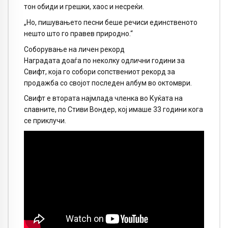
тон обиди и грешки, хаос и несреќи.
„Но, пишувањето песни беше речиси единственото
нешто што го правев природно.“
Соборување на личен рекорд
Наградата доаѓа по неколку одлични години за
Свифт, која го собори сопствениот рекорд за
продажба со својот последен албум во октомври.
Свифт е втората најмлада членка во Куќата на
славните, по Стиви Вондер, кој имаше 33 години кога
се приклучи.