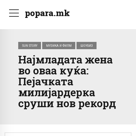
popara.mk
SUN STORY
МУЗИКА И ФИЛМ
ШОУБИЗ
Најмладата жена
во оваа куќа:
Пејачката
милијардерка
сруши нов рекорд