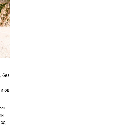
, без
ви од
аат
ти
 од