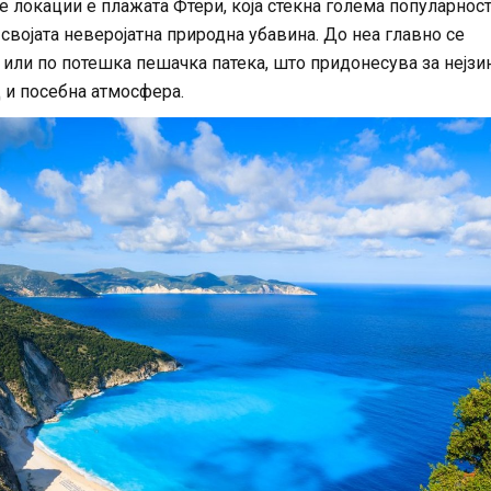
е локации е плажата Фтери, која стекна голема популарнос
својата неверојатна природна убавина. До неа главно се
 или по потешка пешачка патека, што придонесува за нејзи
 и посебна атмосфера.