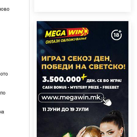
ново
ното
 по
на