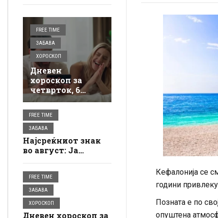
FREE TIME
ЗАБАВА
ХОРОСКОП
Дневен
хороскоп за
четврток, 6
август: И тоа е
тоа, еве како
FREE TIME
влегувате во
новиот ден, ве
ЗАБАВА
очекува лудило
Најсреќниот знак
во август: Ја
добива можноста
што ја чекал долго
Кефалонија се см
FREE TIME
време – сите врати
години привлеку
му се отвораат
ЗАБАВА
Позната е по сво
ХОРОСКОП
Дневен хороскоп за
опуштена атмосф