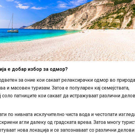
ја е добар избор за одмор?
одветен за оние кои сакаат релаксирачки одмор во природа
а и масовен туризам. Затоа е популарен кај семејствата,
ај соло патниците кои сакаат да истражуваат различни дело
ти по нивната исклучително чиста вода и честопати изглед
скриени агли далеку од градската врева. Затоа многу турис
туваат нова локација и се запознаваат со различни делови