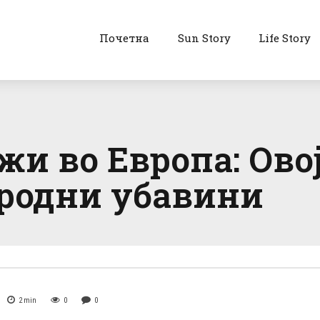
Почетна
Sun Story
Life Story
жи во Европа: Ово
родни убавини
2
min
0
0