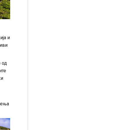
ија и
ливи
 од
ите
ки
дења