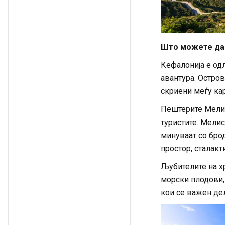
Што можете да
Кефалонија е одл
авантура. Остро
скриени меѓу ка
Пештерите Мелис
туристите. Мелис
минуваат со бро
простор, сталакт
Љубителите на х
морски плодови,
кои се важен дел