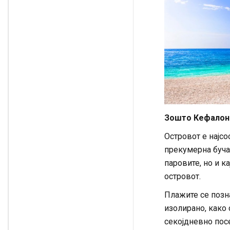
Зошто Кефалони
Островот е најсо
прекумерна бучав
паровите, но и к
островот.
Плажите се позна
изолирано, како 
секојдневно посе