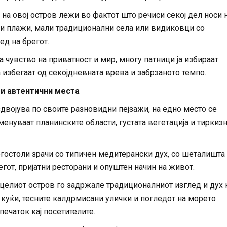
на овој остров лежи во фактот што речиси секој дел носи 
ни плажи, мали традиционални села или видиковци со
ед на брегот.
 чувство на приватност и мир, многу патници ја избираат
 избегаат од секојдневната врева и забрзаното темпо.
 и автентични места
двојува по своите разновидни пејзажи, на едно место се
енуваат планинските области, густата вегетација и тиркиз
гостоли зрачи со типичен медитерански дух, со шеталишта
гот, пријатни ресторани и опуштен начин на живот.
 целиот остров го задржале традиционалниот изглед и дух 
 куќи, тесните калдрмисани улички и погледот на морето
печаток кај посетителите.