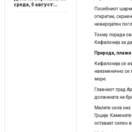
среда, 5 август:
Посебниот шарм 
Стрелецот ужива
во динамиката,
откритие, скрие
Лавот добива
неверојатен погл
пофалби на работа
Токму поради ова
Кефалонија за да
Природа, плажи
Кефалонија се из
наизменично се м
море.
Главниот град Ар
должината на бре
Малите села низ
Грција. Камените
оставаат силен в