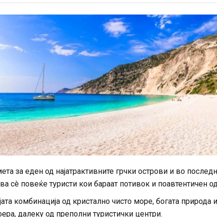
ета за еден од најатрактивните грчки острови и во послед
ва сè повеќе туристи кои бараат потивок и поавтентичен о
јата комбинација од кристално чисто море, богата природа 
ера, далеку од преполни туристички центри.