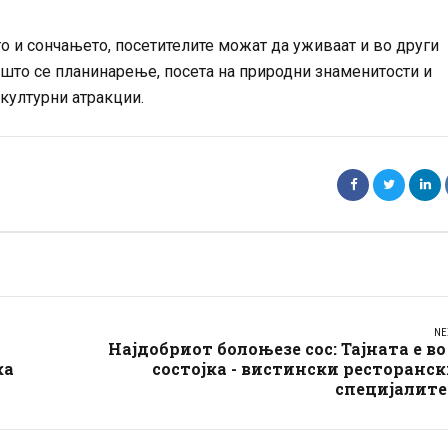
о и сончањето, посетителите можат да уживаат и во други
 што се планинарење, посета на природни знаменитости и
културни атракции.
NE
Најдобриот болоњезе сос: Тајната е во
ка
состојка - вистински ресторанс
специјалите