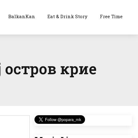
BalkanKan
Eat & Drink Story
Free Time
ј остров крие