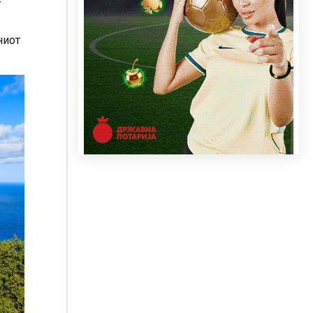
т
ниот