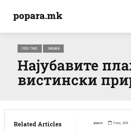
popara.mk
FREE TIME
ЗАБАВА
Најубавите пла
вистински при
Related Articles
popara
9 мај, 2026