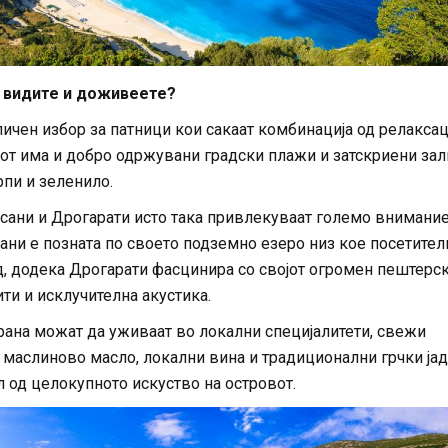
 видите и доживеете?
ичен избор за патници кои сакаат комбинација од релаксац
вот има и добро одржувани градски плажи и затскриени за
рпи и зеленило.
ани и Дрогарати исто така привлекуваат големо внимание
ани е позната по своето подземно езеро низ кое посетител
д, додека Дрогарати фасцинира со својот огромен пештерс
ити и исклучителна акустика.
рана можат да уживаат во локални специјалитети, свежи
 маслиново масло, локални вина и традиционални грчки ја
 од целокупното искуство на островот.