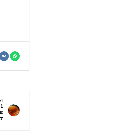
XT
 1
ки
т