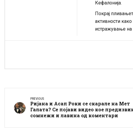
Кефалонија.
Покрај пливањет
активности како
истражување на 
PREVIOUS
Ријана и Асап Роки се скарале на Мет
Галата? Се појави видео кое предизви
сомнежи и лавина од коментари