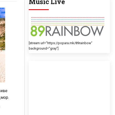
Music Live
[stream url=”https://popara.mk/89rainbow”
background=”gray”]
ниве
дмор.
и