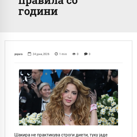
години
popara
24 јуни, 2026
1
min
0
0
Шакира не практикува строги диети, туку јаде