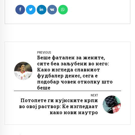
PREVIOUS
Беше фатален за жените,
сите беа заљубени во него:
Како изгледа славниот
фудбалер денес, сега е
подобар човек отколку што
беше
NEXT
Потопете ги кујнските крпи
во овој раствор: Ќе изгледаат
како нови наутро