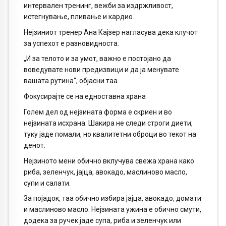
интервален тренинг, вежби за издржливост,
истегнување, пливање и кардио.
Нејзиниот тренер Ана Кајзер нагласува дека клучот
за успехот е разновидноста.
„И за телото и за умот, важно е постојано да
воведувате нови предизвици и да ја менувате
вашата рутина“, објасни таа.
Фокусирајте се на едноставна храна
Голем дел од нејзината форма е скриен и во
нејзината исхрана. Шакира не следи строги диети,
туку јаде помали, но квалитетни оброци во текот на
денот.
Нејзиното мени обично вклучува свежа храна како
риба, зеленчук, јајца, авокадо, маслиново масло,
супи и салати.
За појадок, таа обично избира јајца, авокадо, домати
и маслиново масло. Нејзината ужина е обично смути,
додека за ручек јаде супа, риба и зеленчук или