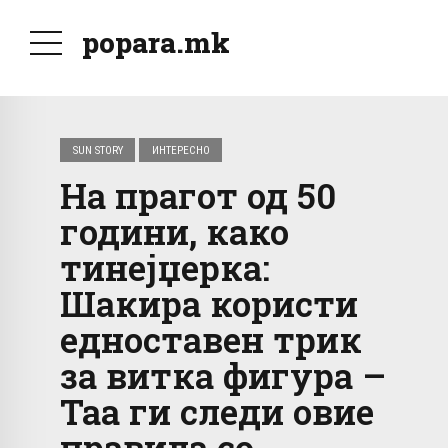
popara.mk
SUN STORY
ИНТЕРЕСНО
На прагот од 50
години, како
тинејџерка:
Шакира користи
едноставен трик
за витка фигура –
Таа ги следи овие
правила со