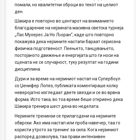
помали, но квалитетни оброци во текот на целиот
ден.
Шакира е повторно во центарот на вниманието
благодарение на нејзината масивна светска турнеја
„Лас Мухерес Ја Но Љоран“, каде што повторно
покажува дека нејзините настапи бараат сериозна
физичка подготвеност. Пеењето, танцувањето,
постојаното движење и енергијата што ги носи на
сцената не се случајност, туку резултат на години
дисциплина.
Дури и за време на нејзиниот настап на Супербоул
со Џенифер Лопез, публиката коментираше колку
неверојатно изгледаат двете ѕвезди и се во врвна
форма. Исто така, во тоа време беше откриено дека
Шакира тренира шест дена во неделата.
Нејзините тренинзи се прилагодени на нејзините
обврски. Ако има настап или проба навечер, таа го
користи утрото за тренинг за сила. Кога нејзиниот
распоред дозволува, таа прави интензивен