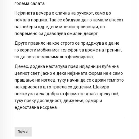
голема салата.
Нејзината вечера е слична на ручекот, само во
помала порција. Таа се обидува да го намали внесот
на шеќер и одредени млечни производи, но
повремено си дозволува омилен десерт.
Друго правило на кое строго се придржува е да не
го користи мобилниот телефон за време на тренинг,
за да остане максимално фокусирана.
Денес, додека настапува пред илјадници луѓе низ
целиот свет, јасно е дека нејзината форма не е само
прашање на изглед, туку начин да се одржи темпото
на кариерата што траела со децении. Шакира
покажува дека добрата форма не доаѓа преку ноќ,
туку преку доследност, движење, одмор и
едноставна исхрана.
Topvest