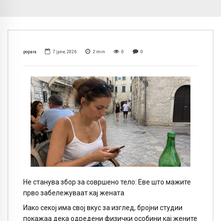
popara
7 јули, 2026
2
min
0
0
Не станува збор за совршено тело: Еве што мажите
прво забележуваат кај жената
Иако секој има свој вкус за изглед, бројни студии
покажаа дека одредени физички особини кај жените