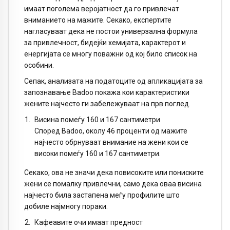
имаат поголема веројатност да го привлечат
вниманието на мажите. Секако, експертите
нагласуваат дека не постои универзална формула
за привлечност, бидејќи хемијата, карактерот и
енергијата се многу поважни од кој било список на
особини.
Сепак, анализата на податоците од апликацијата за
запознавање Badoo покажа кои карактеристики
жените најчесто ги забележуваат на прв поглед.
Висина помеѓу 160 и 167 сантиметри
Според Badoo, околу 46 проценти од мажите
најчесто обрнуваат внимание на жени кои се
високи помеѓу 160 и 167 сантиметри.
Секако, ова не значи дека повисоките или пониските
жени се помалку привлечни, само дека оваа висина
најчесто била застапена меѓу профилите што
добиле најмногу пораки.
Кафеавите очи имаат предност