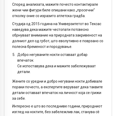
Според анализата, мажите почесто контактирале
жени чии фигури биле опишани како „просечни“
отколку оние со изразито атлетска градба.
Студија од 2015 година на Универзитетот во Тексас
наведува дека мажите честопати потсвесно
обрнуваат внимание на природната закривеност на
долниот дел од грбот, што еволутивно е поврзано со
полесна бременост и породување.
Добро негуваните нокти оставаат добар
впечаток
Се испоставува дека и мажите забележуваат
детали.
Жените со уредни и добро негувани нокти добивале
пораки почесто, а експертите веруваат дека таквите
детали оставаат впечаток на личност која се грижи
за себе.
Интересно е што во последниве години, природниот
изглед на ноктите, без забележлив лак, станува сè