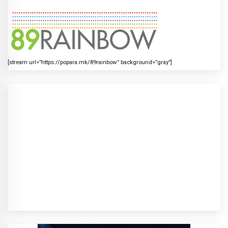
[stream url=”https://popara.mk/89rainbow” background=”gray”]