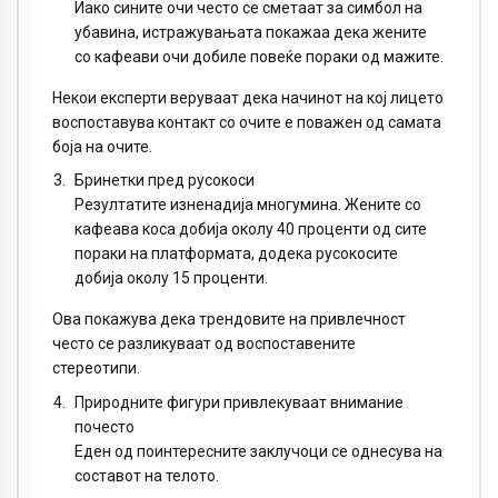
Иако сините очи често се сметаат за симбол на
убавина, истражувањата покажаа дека жените
со кафеави очи добиле повеќе пораки од мажите.
Некои експерти веруваат дека начинот на кој лицето
воспоставува контакт со очите е поважен од самата
боја на очите.
Бринетки пред русокоси
Резултатите изненадија многумина. Жените со
кафеава коса добија околу 40 проценти од сите
пораки на платформата, додека русокосите
добија околу 15 проценти.
Ова покажува дека трендовите на привлечност
често се разликуваат од воспоставените
стереотипи.
Природните фигури привлекуваат внимание
почесто
Еден од поинтересните заклучоци се однесува на
составот на телото.