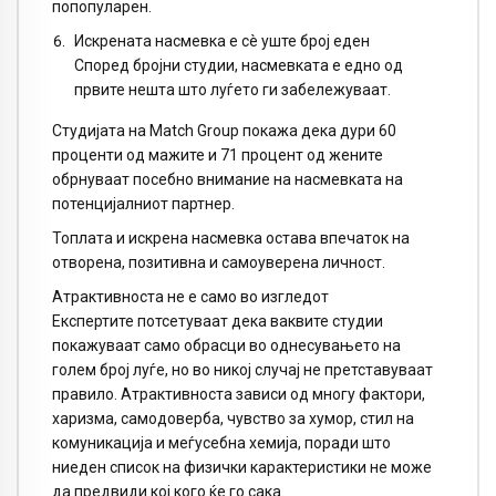
попопуларен.
Искрената насмевка е сè уште број еден
Според бројни студии, насмевката е едно од
првите нешта што луѓето ги забележуваат.
Студијата на Match Group покажа дека дури 60
проценти од мажите и 71 процент од жените
обрнуваат посебно внимание на насмевката на
потенцијалниот партнер.
Топлата и искрена насмевка остава впечаток на
отворена, позитивна и самоуверена личност.
Атрактивноста не е само во изгледот
Експертите потсетуваат дека ваквите студии
покажуваат само обрасци во однесувањето на
голем број луѓе, но во никој случај не претставуваат
правило. Атрактивноста зависи од многу фактори,
харизма, самодоверба, чувство за хумор, стил на
комуникација и меѓусебна хемија, поради што
ниеден список на физички карактеристики не може
да предвиди кој кого ќе го сака.