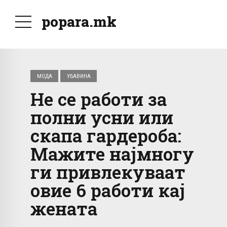
popara.mk
МОДА
УБАВИНА
Не се работи за
полни усни или
скапа гардероба:
Мажите најмногу
ги привлекуваат
овие 6 работи кај
жената