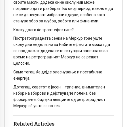
своите мисли, додека оние околу нив може
погрешно да ги разберат. Во овој период, важно е да
не се донесуваат избрзани одлуки, особено кога
станува збор за љубов, работа или финансии.
Колку долго ќе траат ефектите?
Постретроградната сенка на Меркур трае уште
околу две недели, но за Рибите ефектите можат да
се продолжат додека сите ситуации започнати за
време на ретроградниот Меркур не се решат
целосно.
Само тогаш ќе дојде олеснување и постабилна
енергија.
Дотогаш, советот е јасен – трпение, внимателен
избор на зборови и дејствувајте полека, без
форсирање, бидејќи лекциите од ретроградниот
Меркур сè уште се во тек.
Related Articles