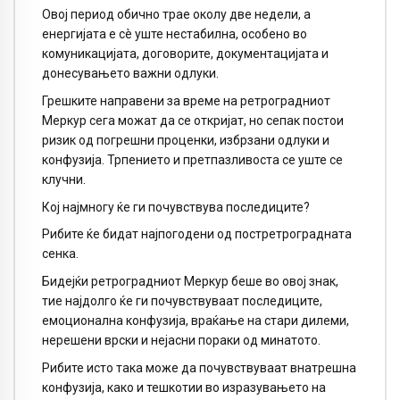
Овој период обично трае околу две недели, а
енергијата е сè уште нестабилна, особено во
комуникацијата, договорите, документацијата и
донесувањето важни одлуки.
Грешките направени за време на ретроградниот
Меркур сега можат да се откријат, но сепак постои
ризик од погрешни проценки, избрзани одлуки и
конфузија. Трпението и претпазливоста се уште се
клучни.
Кој најмногу ќе ги почувствува последиците?
Рибите ќе бидат најпогодени од постретроградната
сенка.
Бидејќи ретроградниот Меркур беше во овој знак,
тие најдолго ќе ги почувствуваат последиците,
емоционална конфузија, враќање на стари дилеми,
нерешени врски и нејасни пораки од минатото.
Рибите исто така може да почувствуваат внатрешна
конфузија, како и тешкотии во изразувањето на