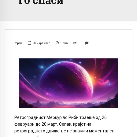
popara
28 март, 2026
1
min
0
0
Ретроградниот Меркур во Риби траеше од 26
февруари до 20 март. Сепак, крајот на
ретроградното движење не значи и моментален