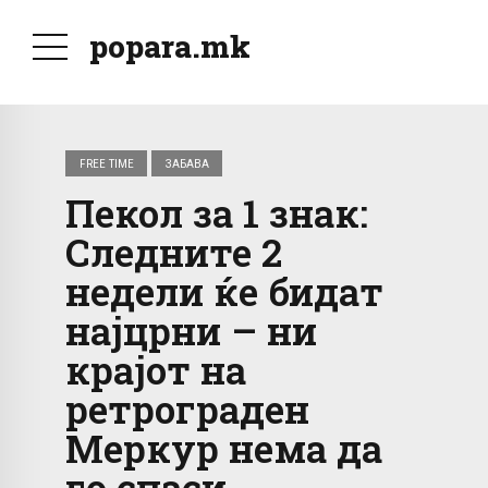
popara.mk
FREE TIME
ЗАБАВА
Пекол за 1 знак:
Следните 2
недели ќе бидат
најцрни – ни
крајот на
ретрограден
Меркур нема да
го спаси