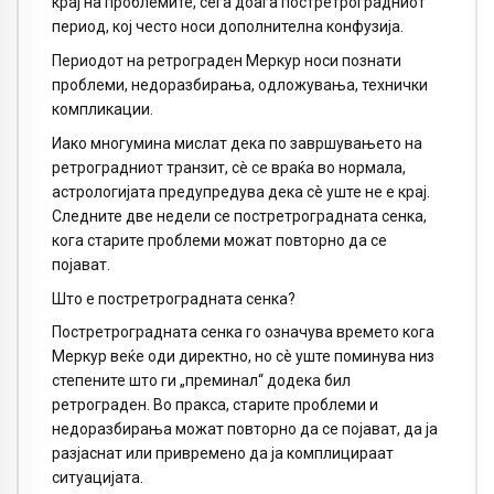
крај на проблемите, сега доаѓа постретроградниот
период, кој често носи дополнителна конфузија.
Периодот на ретрограден Меркур носи познати
проблеми, недоразбирања, одложувања, технички
компликации.
Иако многумина мислат дека по завршувањето на
ретроградниот транзит, сè се враќа во нормала,
астрологијата предупредува дека сè уште не е крај.
Следните две недели се постретроградната сенка,
кога старите проблеми можат повторно да се
појават.
Што е постретроградната сенка?
Постретроградната сенка го означува времето кога
Меркур веќе оди директно, но сè уште поминува низ
степените што ги „преминал“ додека бил
ретрограден. Во пракса, старите проблеми и
недоразбирања можат повторно да се појават, да ја
разјаснат или привремено да ја комплицираат
ситуацијата.