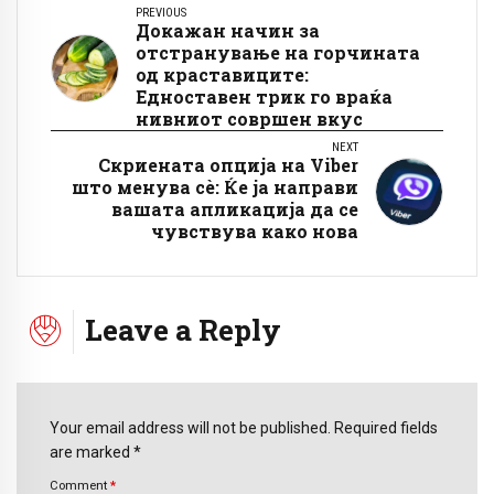
PREVIOUS
Докажан начин за
отстранување на горчината
од краставиците:
Едноставен трик го враќа
нивниот совршен вкус
NEXT
Скриената опција на Viber
што менува сè: Ќе ја направи
вашата апликација да се
чувствува како нова
Leave a Reply
Your email address will not be published. Required fields
are marked *
Comment
*