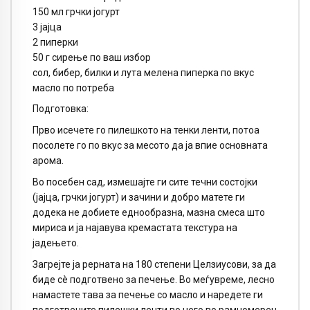
150 мл грчки јогурт
3 јајца
2 пиперки
50 г сирење по ваш избор
сол, бибер, билки и лута мелена пиперка по вкус
масло по потреба
Подготовка:
Прво исечете го пилешкото на тенки ленти, потоа
посолете го по вкус за месото да ја впие основната
арома.
Во посебен сад, измешајте ги сите течни состојки
(јајца, грчки јогурт) и зачини и добро матете ги
додека не добиете еднообразна, мазна смеса што
мириса и ја најавува кремастата текстура на
јадењето.
Загрејте ја рерната на 180 степени Целзиусови, за да
биде сè подготвено за печење. Во меѓувреме, лесно
намастете тава за печење со масло и наредете ги
подготвените пилешки ленти во него во рамномерен