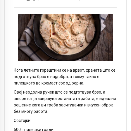
Кога летните горештини се на врвот, храната што се
подготвува брзо е најдобра, а токму такво е
пилешкото во кремаст сос од рерна.
Овој неодолив ручек што се подготвува брзо, а
шпоретот ја завршува останатата работа, е идеално
решение кога ви треба заситувачки и вкусен оброк
без многу работа.
Состојки:
500 г пилешки гради