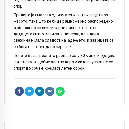
слој.
Прелијте ја смесата од изматени јајца и јогурт врз
месото, така што ќе биде рамномерно распоредено
и обложено со секое парче пилешко. Потоа
додадете ситно исечкана пиперка, која дава
свежина и мала сладост на јадењето, и завршете сè
со богат слој рендано сирење.
Печете во загреаната рерна околу 30 минути, додека
јадењето не добие златна кора и сите вкусови не се
спојат во сочен, кремаст летен оброк.