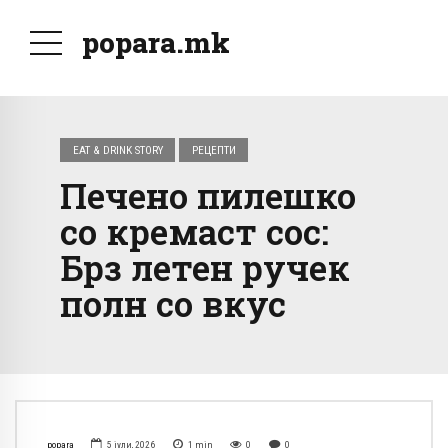
popara.mk
EAT & DRINK STORY
РЕЦЕПТИ
Печено пилешко
со кремаст сос:
Брз летен ручек
полн со вкус
popara
5 јули, 2026
1
min
0
0