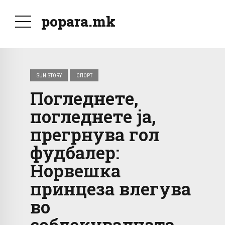
popara.mk
SUN STORY
СПОРТ
Погледнете,
погледнете ја,
прегрнува гол
фудбалер:
Норвешка
принцеза влегува
во
соблекувалната,