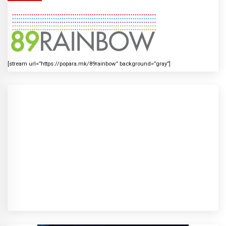
[stream url=”https://popara.mk/89rainbow” background=”gray”]