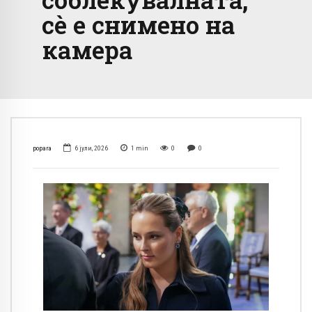
сè е снимено на
камера
popara
6 јули, 2026
1
min
0
0