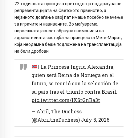
22-годишната принцеза претходно ја поддржуваше
репрезентацијата на Светското првенство, а
нејзиното доаѓање овој пат имаше посебно значење
за играчите и навивачите. Во меѓувреме,
норвешката јавност обрнува внимание и на
здравствената состојба на принцезата Мете-Марит,
која неодамна беше подложена на трансплантација
на бели дробови.
| La Princesa Ingrid Alexandra,
quien será Reina de Noruega en el
futuro, se reunió con la selección de
su país tras el triunfo contra Brasil.
pic.twitter.com/lXSrGnRa3t
— Abril, The Duchess
(@AbriltheDuchess)
July 5, 2026