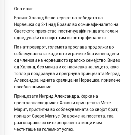
Ова е хит.
Ерлинг Халанд беше херојот на победата на
Норвешка од 2-1 над Бразил во осминафиналето на
Светското првенство, постигнувајќи ги двата гола и
одведувајќи го својот тим во четвртфиналето.
По натпреварот, големата прослава продолжи во
соблекувалната, каде што играчите беа изненадени
од членови на норвешкото кралско семејство. Видео
од Халанд, без маица и со насмевка на лицето, како
топло ја поздравува и прегрнува принцезата Ингрид
Александра, идната кралица на Норвешка, привлече
посебно внимание.
Принцезата Ингрид Александра, ќерка на
престолонаследникот Хакон и принцезата Мете-
Марит, пристигна во соблекувалната со својот брат,
принцот Свере Магнус. За време на посетата, таа
разговараше со сите репрезентативци и им
честиташе за големиот успех.