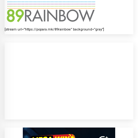
[stream url=”https://popara.mk/89rainbow” background=”gray”]