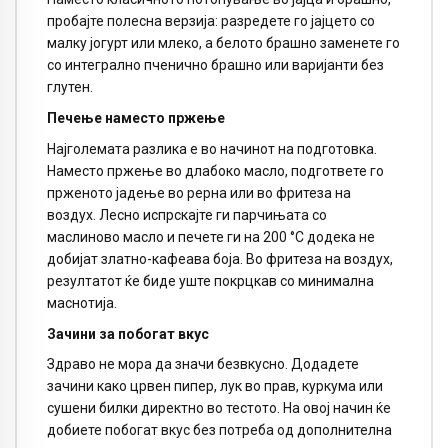
пробајте полесна верзија: разредете го јајцето со
малку јогурт или млеко, а белото брашно заменете го
со интегрално пченично брашно или варијанти без
глутен.
Печење наместо пржење
Најголемата разлика е во начинот на подготовка.
Наместо пржење во длабоко масло, подгответе го
прженото јадење во рерна или во фритеза на
воздух. Лесно испрскајте ги парчињата со
маслиново масло и печете ги на 200 °C додека не
добијат златно-кафеава боја. Во фритеза на воздух,
резултатот ќе биде уште покрцкав со минимална
маснотија.
Зачини за побогат вкус
Здраво не мора да значи безвкусно. Додадете
зачини како црвен пипер, лук во прав, куркума или
сушени билки директно во тестото. На овој начин ќе
добиете побогат вкус без потреба од дополнителна