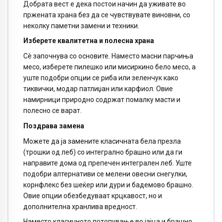
Добрата вест е дека постои начин да уживате во
пржената храна без да се чувствувате виновни, со
неколку паметни замени и техники.
Изберете квалитетна и полесна храна
Сè започнува со основите. Наместо масни парчиња
месо, изберете пилешко или мисиркино бело месо, а
уште подобри опции се риба или зеленчук како
тиквички, модар патлиџан или карфиол. Овие
намирници природно содржат помалку масти и
полесно се варат.
Поздрава замена
Можете да ја замените класичната бела презла
(трошки од леб) со интегрално брашно или да ги
направите дома од препечен интегрален леб. Уште
подобри алтернативи се мелени овесни снегулки,
корнфлекс без шеќер или дури и бадемово брашно.
Овие опции обезбедуваат крцкавост, но и
дополнителна хранлива вредност.
Наместо класичното потопување во јајца и брашно,