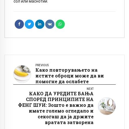
сол или маснотии.
PREVIOUS
Како повторувањето на
истите оброци може да ви
помогне да ослабете
NEXT
КАКО ДА УРЕДИТЕ БАЊА
СПОРЕД ПРИНЦИПИТЕ НА
ФЕНГ ШУИ: Зошто е важно да
имате големо огледало и
секогаш да ја држите
вратата затворена