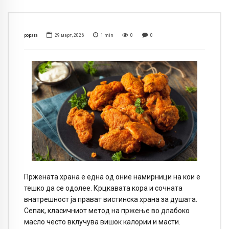
popara
29 март, 2026
1
min
0
0
Пржената храна е една од оние намирници на кои е
тешко да се одолее. Крцкавата кора и сочната
внатрешност ја прават вистинска храна за душата.
Сепак, класичниот метод на пржење во длабоко
масло често вклучува вишок калории и масти.