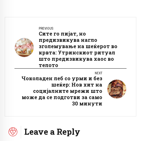
PREVIOUS
Сите го пијат, но
предизвикува нагло
зголемување на шеќерот во
крвта: Утринскиот ритуал
што предизвикува хаос во
телото
NEXT
Чоколаден леб со урми и без
шеќер: Нов хит на
социјалните мрежи што
може да се подготви за само
30 минути
Leave a Reply