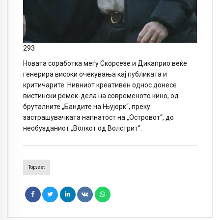
293
Новата соработка меѓу Скорсезе и Дикаприо веќе
генерира високи очекувања кај публиката и
критичарите. Нивниот креативен однос донесе
вистински ремек-дела на современото кино, од
бруталните „Бандите на Њујорк“, преку
застрашувачката напнатост на „Островот“, до
необузданиот „Волкот од Волстрит“.
Topvest