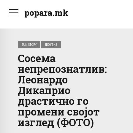
popara.mk
SUN STORY
ШОУБИЗ
Сосема
непрепознатлив:
Леонардо
Дикаприо
драстично го
промени својот
изглед (ФОТО)