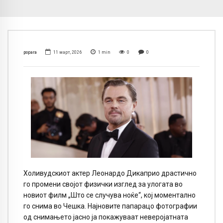
popara
11 март, 2026
1
min
0
0
Холивудскиот актер Леонардо Дикаприо драстично
го промени својот физички изглед за улогата во
новиот филм „Што се случува ноќе“, кој моментално
го снима во Чешка. Најновите папарацо фотографии
од снимањето јасно ја покажуваат неверојатната