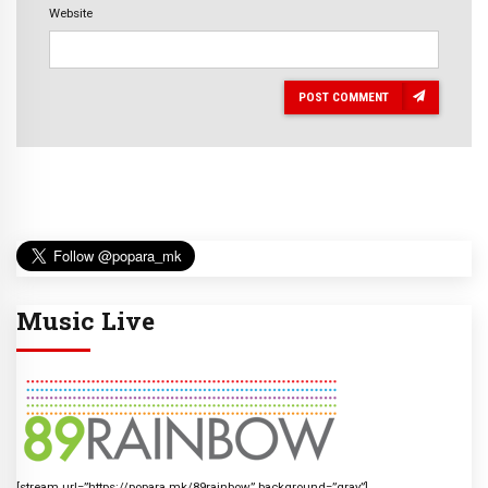
Website
POST COMMENT
Music Live
[stream url=”https://popara.mk/89rainbow” background=”gray”]