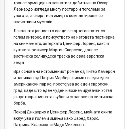
трансформација на познатиот добитник на Оскар.
Леонардо изгледа многу постаро и поголемо за
улогата, а својот нов имиџ го комплетираше со
впечатливи мустаќи.
Локалната јавност го следи секој негов потег со
голем интерес, а присуството на неговата партнерка
на снимањето, актерката Џенифер Лоренс, како и
култниот режисер Мартин Скорсезе, донесе
вистинска холивудска треска во оваа европска
земја.
Врз основа на истоимениот роман од Питер Камерон
и напишан од Патрик Марбер, филмот следи еден
американски пар кој престојува во еден европски
град, каде што еден чуден и вознемирувачки хотел
ја претвора нивната љубов и стравови во вистинска
борба.
Покрај Дикаприо и Џенифер Лоренс, моќната екипа
вклучува и големи имиња како Џаред Харис,
Патриша Кларксон и Мадс Микелсен.