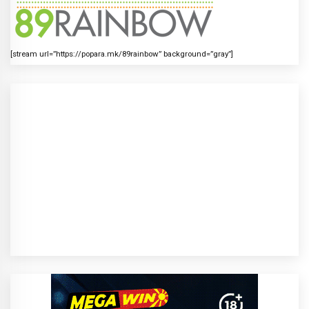
[stream url=”https://popara.mk/89rainbow” background=”gray”]