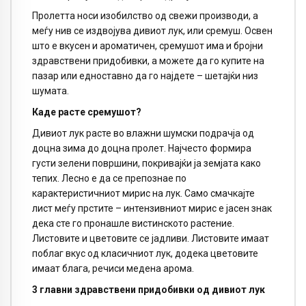
Пролетта носи изобилство од свежи производи, а
меѓу нив се издвојува дивиот лук, или сремуш. Освен
што е вкусен и ароматичен, сремушот има и бројни
здравствени придобивки, а можете да го купите на
пазар или едноставно да го најдете – шетајќи низ
шумата.
Каде расте сремушот?
Дивиот лук расте во влажни шумски подрачја од
доцна зима до доцна пролет. Најчесто формира
густи зелени површини, покривајќи ја земјата како
тепих. Лесно е да се препознае по
карактеристичниот мирис на лук. Само смачкајте
лист меѓу прстите – интензивниот мирис е јасен знак
дека сте го пронашле вистинското растение.
Листовите и цветовите се јадливи. Листовите имаат
поблаг вкус од класичниот лук, додека цветовите
имаат блага, речиси медена арома.
3 главни здравствени придобивки од дивиот лук