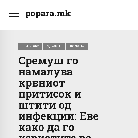
popara.mk
LIFE STORY
ЗДРАВЈЕ
ИСХРАНА
Сремуш го
намалува
крвниот
притисок и
штити од
инфекции: Еве
како да го
користите во