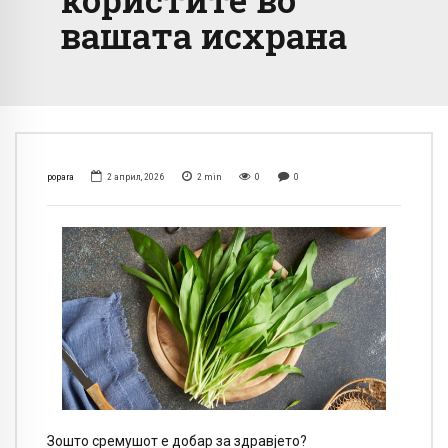
вашата исхрана
popara
2 април, 2026
2
min
0
0
Зошто сремушот е добар за здравјето?