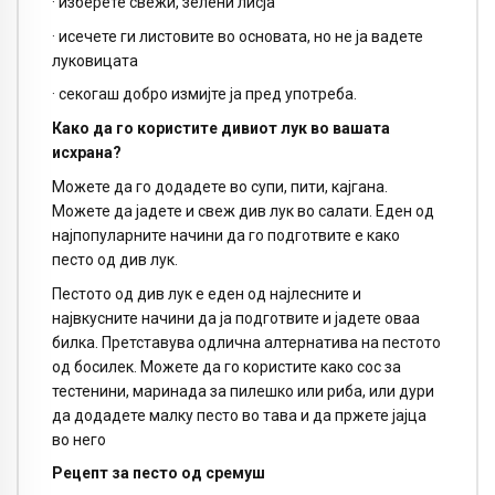
· изберете свежи, зелени лисја
· исечете ги листовите во основата, но не ја вадете
луковицата
· секогаш добро измијте ја пред употреба.
Како да го користите дивиот лук во вашата
исхрана?
Можете да го додадете во супи, пити, кајгана.
Можете да јадете и свеж див лук во салати. Еден од
најпопуларните начини да го подготвите е како
песто од див лук.
Пестото од див лук е еден од најлесните и
највкусните начини да ја подготвите и јадете оваа
билка. Претставува одлична алтернатива на пестото
од босилек. Можете да го користите како сос за
тестенини, маринада за пилешко или риба, или дури
да додадете малку песто во тава и да пржете јајца
во него
Рецепт за песто од сремуш