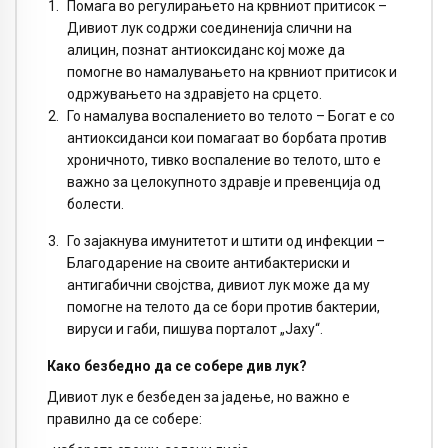
Помага во регулирањето на крвниот притисок –
Дивиот лук содржи соединенија слични на
алицин, познат антиоксиданс кој може да
помогне во намалувањето на крвниот притисок и
одржувањето на здравјето на срцето.
Го намалува воспалението во телото – Богат е со
антиоксиданси кои помагаат во борбата против
хроничното, тивко воспаление во телото, што е
важно за целокупното здравје и превенција од
болести.
Го зајакнува имунитетот и штити од инфекции –
Благодарение на своите антибактериски и
антигабични својства, дивиот лук може да му
помогне на телото да се бори против бактерии,
вируси и габи, пишува порталот „Јаху“.
Како безбедно да се собере див лук?
Дивиот лук е безбеден за јадење, но важно е
правилно да се собере: