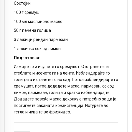
Состојки:
100 г сремуш
100 мл маслиново масло
50 г печена голица
3 лажици рендан пармезан
1 лажичка сок од лимон
Подготовка:
Измијте го и исушете го сремушот. Отстранете ги
стеблата и исечете ги на ленти. Изблендирајте го
голицата и ставете го во сад. Потоа изблендирајте го
сремушот, потоа додадете масло, пармезан, сок од
лимон, пармезан, голица и кратко изблендирајте.
Додадете повеќе масло доколку е потребно за да ја
постигнете саканата конзистенција. Истурете во
тегла и чувајте во фрижидер.