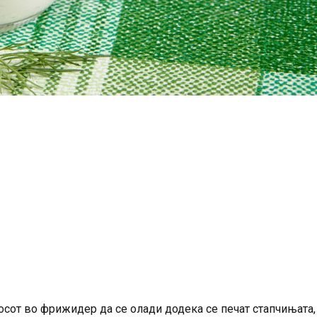
сосот во фрижидер да се олади додека се печат стапчињата,