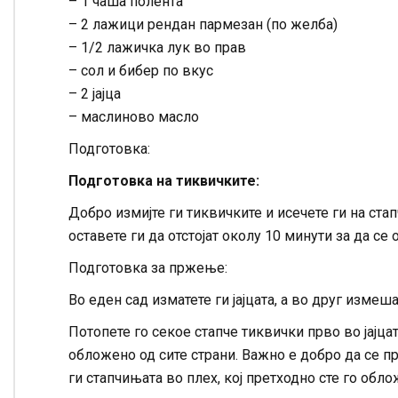
– 1 чаша полента
– 2 лажици рендан пармезан (по желба)
– 1/2 лажичка лук во прав
– сол и бибер по вкус
– 2 јајца
– маслиново масло
Подготовка:
Подготовка на тиквичките:
Добро измијте ги тиквичките и исечете ги на ста
оставете ги да отстојат околу 10 минути за да се
Подготовка за пржење:
Во еден сад изматете ги јајцата, а во друг измеша
Потопете го секое стапче тиквички прво во јајца
обложено од сите страни. Важно е добро да се пр
ги стапчињата во плех, кој претходно сте го обл