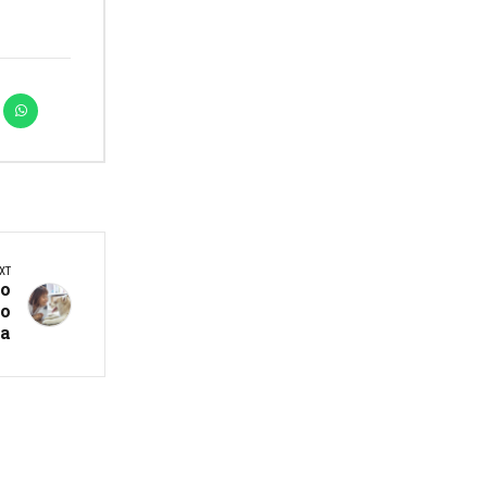
XT
то
во
а