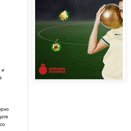
 и
а.
.
ерно
дете
 со