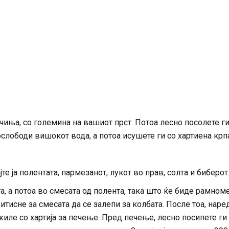
пчиња, со големина на вашиот прст. Потоа лесно посолете ги
 ослободи вишокот вода, а потоа исушете ги со хартиена крп
јте ја полентата, пармезанот, лукот во прав, солта и биберот
та, а потоа во смесата од полента, така што ќе биде рамном
итисне за смесата да се залепи за колбата. После тоа, наре
ожиле со хартија за печење. Пред печење, лесно посипете ги