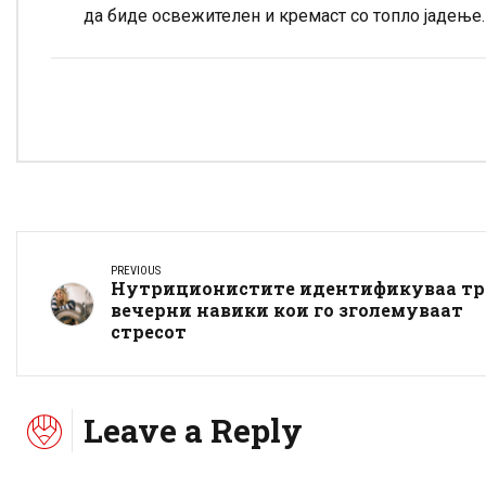
да биде освежителен и кремаст со топло јадење.
PREVIOUS
Нутриционистите идентификуваа т
вечерни навики кои го зголемуваат
стресот
Leave a Reply