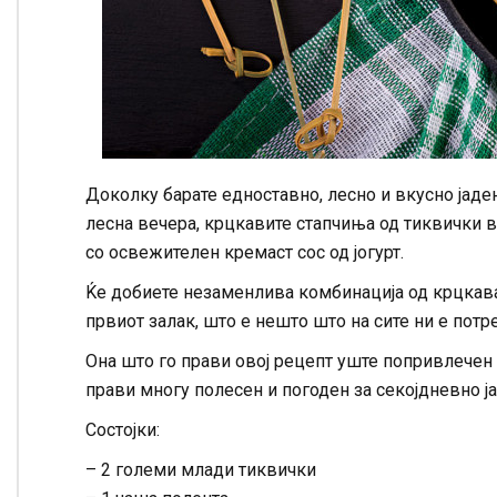
Доколку барате едноставно, лесно и вкусно јаде
лесна вечера, крцкавите стапчиња од тиквички в
со освежителен кремаст сос од јогурт.
Ќе добиете незаменлива комбинација од крцкав
првиот залак, што е нешто што на сите ни е пот
Она што го прави овој рецепт уште попривлечен е
прави многу полесен и погоден за секојдневно ј
Состојки:
– 2 големи млади тиквички