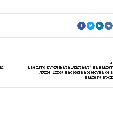
NE
ри
Еве што кучињата „читаат“ на ваше
лице: Една насмевка менува сè 
вашата врск