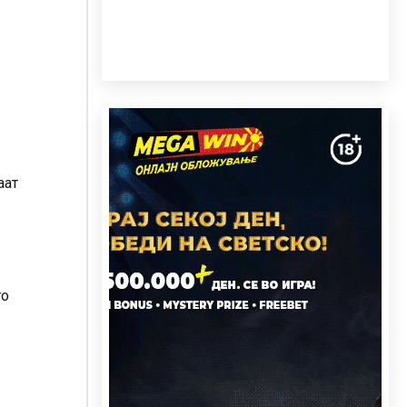
аат
го