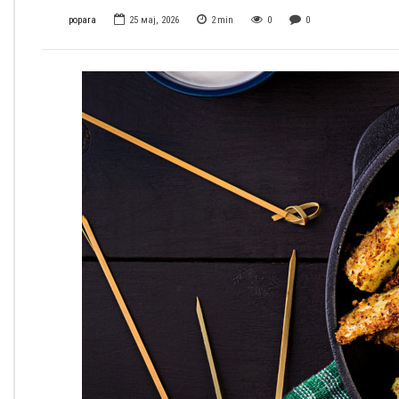
popara
25 мај, 2026
2
min
0
0