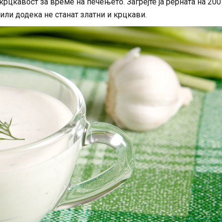
рцкавост за време на печењето. Загрејте ја рерната на 200
 или додека не станат златни и крцкави.