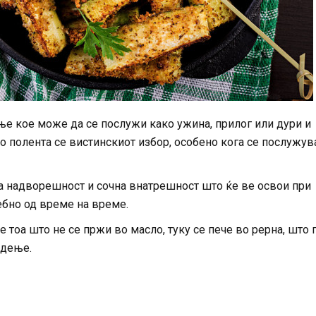
ње кое може да се послужи како ужина, прилог или дури и
о полента се вистинскиот избор, особено кога се послужув
а надворешност и сочна внатрешност што ќе ве освои при
ребно од време на време.
 тоа што не се пржи во масло, туку се пече во рерна, што 
адење.