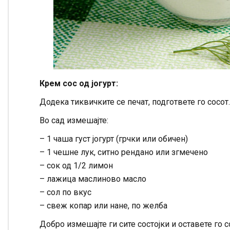
Крем сос од јогурт:
Додека тиквичките се печат, подгответе го сосот.
Во сад измешајте:
– 1 чаша густ јогурт (грчки или обичен)
– 1 чешне лук, ситно рендано или згмечено
– сок од 1/2 лимон
– лажица маслиново масло
– сол по вкус
– свеж копар или нане, по желба
Добро измешајте ги сите состојки и оставете го 