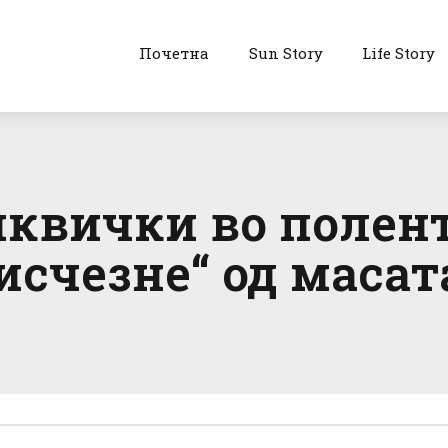
Почетна
Sun Story
Life Story
квички во полент
исчезне“ од масат