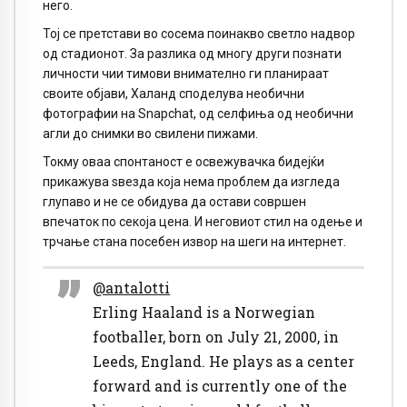
него.
Тој се претстави во сосема поинакво светло надвор
од стадионот. За разлика од многу други познати
личности чии тимови внимателно ги планираат
своите објави, Халанд споделува необични
фотографии на Snapchat, од селфиња од необични
агли до снимки во свилени пижами.
Токму оваа спонтаност е освежувачка бидејќи
прикажува ѕвезда која нема проблем да изгледа
глупаво и не се обидува да остави совршен
впечаток по секоја цена. И неговиот стил на одење и
трчање стана посебен извор на шеги на интернет.
@antalotti
Erling Haaland is a Norwegian
footballer, born on July 21, 2000, in
Leeds, England. He plays as a center
forward and is currently one of the