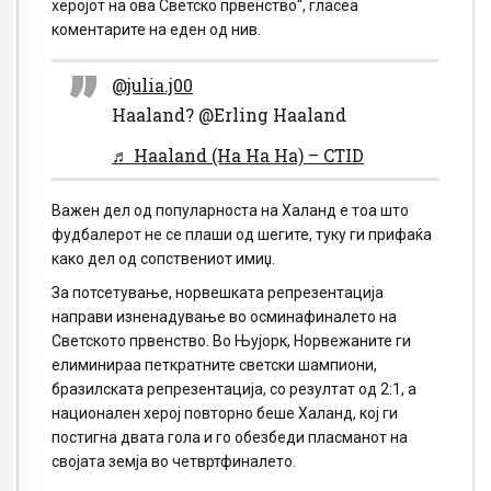
херојот на ова Светско првенство“, гласеа
коментарите на еден од нив.
@julia.j00
Haaland? @Erling Haaland
♬ Haaland (Ha Ha Ha) – CTID
Важен дел од популарноста на Халанд е тоа што
фудбалерот не се плаши од шегите, туку ги прифаќа
како дел од сопствениот имиџ.
За потсетување, норвешката репрезентација
направи изненадување во осминафиналето на
Светското првенство. Во Њујорк, Норвежаните ги
елиминираа петкратните светски шампиони,
бразилската репрезентација, со резултат од 2:1, а
национален херој повторно беше Халанд, кој ги
постигна двата гола и го обезбеди пласманот на
својата земја во четвртфиналето.