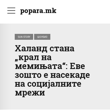
popara.mk
SUN STORY
ШОУБИЗ
Халанд стана
„крал на
мемињата“: Еве
зошто е насекаде
на социјалните
мрежи