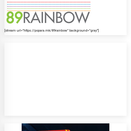
[stream url=”https://popara.mk/89rainbow” background=”gray”]