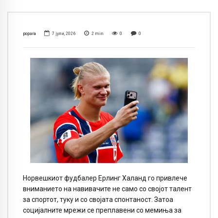
popara
7 јули, 2026
2
min
0
0
Норвешкиот фудбалер Ерлинг Халанд го привлече
вниманието на навивачите не само со својот талент
за спортот, туку и со својата спонтаност. Затоа
социјалните мрежи се преплавени со мемиња за