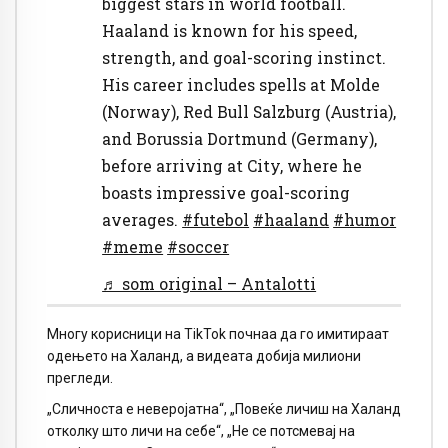
biggest stars in world football.
Haaland is known for his speed,
strength, and goal-scoring instinct.
His career includes spells at Molde
(Norway), Red Bull Salzburg (Austria),
and Borussia Dortmund (Germany),
before arriving at City, where he
boasts impressive goal-scoring
averages.
#futebol
#haaland
#humor
#meme
#soccer
♬ som original – Antalotti
Многу корисници на TikTok почнаа да го имитираат
одењето на Халанд, а видеата добија милиони
прегледи.
„Сличноста е неверојатна“, „Повеќе личиш на Халанд
отколку што личи на себе“, „Не се потсмевај на