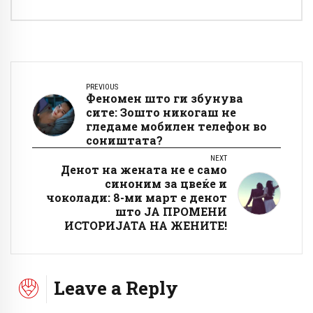
PREVIOUS
Феномен што ги збунува
сите: Зошто никогаш не
гледаме мобилен телефон во
соништата?
NEXT
Денот на жената не е само
синоним за цвеќе и
чоколади: 8-ми март е денот
што ЈА ПРОМЕНИ
ИСТОРИЈАТА НА ЖЕНИТЕ!
Leave a Reply