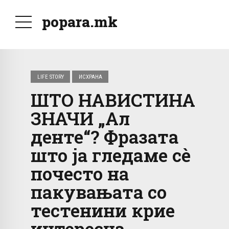
popara.mk
LIFE STORY
ИСХРАНА
ШТО НАВИСТИНА
ЗНАЧИ „Ал
денте“? Фразата
што ја гледаме сè
почесто на
пакувањата со
тестенини крие
интересна