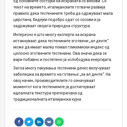
од основните состојки на исхраната со векови. Со
текот на времето, италијанските готвачи развија
правило дека тестенините треба да одржуваат мала
цврстина, бидејќи подобро одат со сосови и ја
задржуваат својата природна структура.
Интересно е што многу експерти за исхрана
истакнуваат дека тестенините зготвени „ал денте“
може да имаат малку помал гликемиски индекс од
целосно зготвените тестенини. Ова значи дека се
вари побавно и постепено ја ослободува енергијата.
Затоа многу пакувања тестенини денес вклучуваат
забелешка за времето на готвење „за ал денте“. На
овој начин, производителите го означуваат
моментот кога тестенините ја достигнуваат
идеалната текстура препорачана од
традиционалната италијанска кујна.