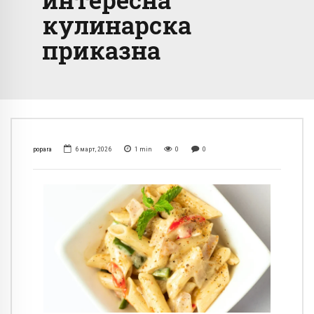
кулинарска
приказна
popara
6 март, 2026
1
min
0
0