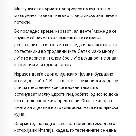
Многу луѓе го користат овој израз во кујната, но
малкумина го знаат неговото вистинско значење и
потекло.
Во последно време, изразот „ал денте“ може да се
слушне сè почесто во емисиите за готвење,
рестораните, а исто така се гледа и на пакувањата
со тестенини во продавниците. Сепак, иако многу
луѓе го користат, голем број луѓе всушност не знаат
што значи или од каде доаѓа.
Изразот доаѓа од италијанскиот јазик и буквално
значи „до забот“. Во готвењето, се користи за да се
опишат тестенини кои се варени така што
остануваат малку цврсти под забите, односно дека
не се целосно меки и преварени. Оваа текстура се
смета за идеална во традиционалната италијанска
кујна.
Овој метод на подготовка на тестенини има долга
историја во Италија, каде што тестенините се една