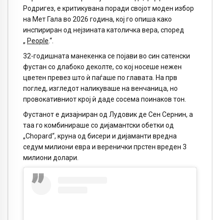
Родригез, е критикувана поради својот моден избор
на Мет Гала во 2026 година, кој го опиша како
инспириран од нејзината католичка вера, според
„
People
.“.
32-годишната манекенка се појави во син сатенски
фустан со длабоко деколте, со кој носеше нежен
цветен превез што ѝ паѓаше по главата. На прв
поглед, изгледот наликуваше на венчаница, но
провокативниот крој ѝ даде сосема поинаков тон.
Фустанот е дизајниран од Лудовик де Сен Сернин, а
таа го комбинираше со дијамантски обетки од
„Chopard“, круна од бисери и дијаманти вредна
седум милиони евра и веренички прстен вреден 3
милиони долари.