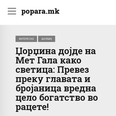
popara.mk
ИНТЕРЕСНО
ШОУБИЗ
Џорџина дојде на
Мет Гала како
светица: Превез
преку главата и
бројаница вредна
цело богатство во
рацете!