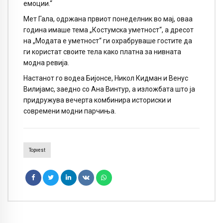
емоции.“
Мет Гала, одржана првиот понеделник во мај, оваа
година имаше тема „Костумска уметност“, а дресот
на „Модата е уметност“ ги охрабруваше гостите да
ги користат своите тела како платна за нивната
модна ревија.
Настанот го водеа Бијонсе, Никол Кидман и Венус
Вилијамс, заедно со Ана Винтур, а изложбата што ја
придружува вечерта комбинира историски и
современи модни парчиња.
Topvest