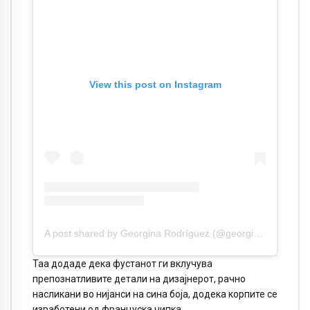
View this post on Instagram
A post shared by Georgina Rodríguez (@georginagio)
Таа додаде дека фустанот ги вклучува
препознатливите детали на дизајнерот, рачно
насликани во нијанси на сина боја, додека корпите се
изработени од француска чипка.