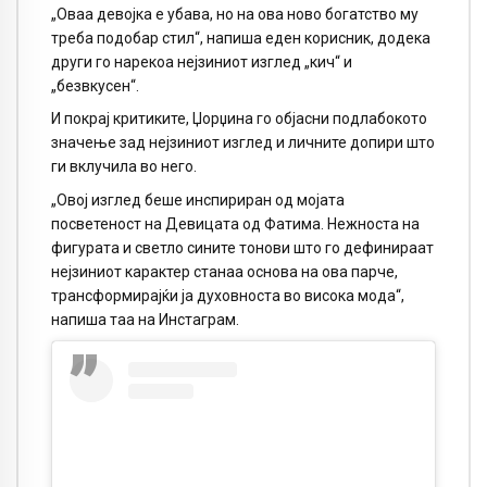
„Оваа девојка е убава, но на ова ново богатство му
треба подобар стил“, напиша еден корисник, додека
други го нарекоа нејзиниот изглед „кич“ и
„безвкусен“.
И покрај критиките, Џорџина го објасни подлабокото
значење зад нејзиниот изглед и личните допири што
ги вклучила во него.
„Овој изглед беше инспириран од мојата
посветеност на Девицата од Фатима. Нежноста на
фигурата и светло сините тонови што го дефинираат
нејзиниот карактер станаа основа на ова парче,
трансформирајќи ја духовноста во висока мода“,
напиша таа на Инстаграм.