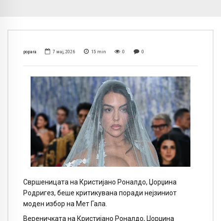
popara
7 мај, 2026
15
min
0
0
Свршеницата на Кристијано Роналдо, Џорџина
Родригез, беше критикувана поради нејзиниот
моден избор на Мет Гала.
Вереничката на Кристијано Роналдо, Џорџина