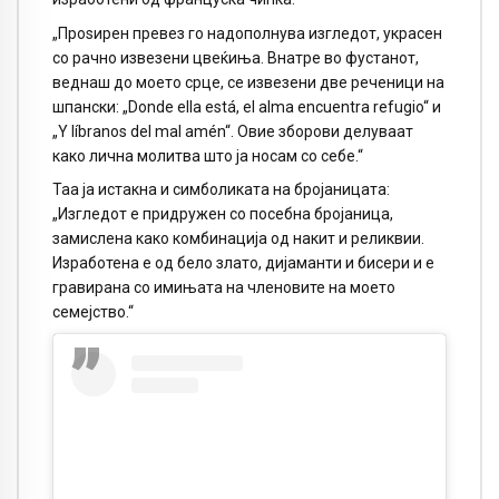
„Проѕирен превез го надополнува изгледот, украсен
со рачно извезени цвеќиња. Внатре во фустанот,
веднаш до моето срце, се извезени две реченици на
шпански: „Donde ella está, el alma encuentra refugio“ и
„Y líbranos del mal amén“. Овие зборови делуваат
како лична молитва што ја носам со себе.“
Таа ја истакна и симболиката на бројаницата:
„Изгледот е придружен со посебна бројаница,
замислена како комбинација од накит и реликвии.
Изработена е од бело злато, дијаманти и бисери и е
гравирана со имињата на членовите на моето
семејство.“