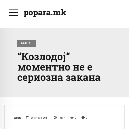
popara.mk
БАЛКАН
“Козлодој“
моментно не е
сериозна закана
popara
29 април, 2011
1
min
0
0