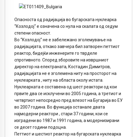
Опасноста од радијација во бугарската нуклеарка
“Козлодој“ е означена со нула на скалата од седум
степени опасност.
Во “Козлодој“ не е забележано зголемување на
радијацијата, откако завчера бил затворен петтиот
реактор, бидејќи инженерите го тврделе
спротивното. Според зборовите на извршниот
директор на електраната, Костадин Димитров,
радијацијата не е зголемена ниту на просторот на
нуклеарката , ниту на областа околу истата.
Нуклеарката е составена од шест реактори од кои
првите два се исклучени во 2005 година, а третиот и
четвртиот непосредно пред влезот на Бугарија во ЕУ
во 2007 година. Во функција останале двата
најмодерни реактори , стари 37 години, кои се
изградени во 1987 и 1991 година, а модернизирани
се десет години подоцна.
Петтиот и шестиот реактор на бугарската нуклеарка