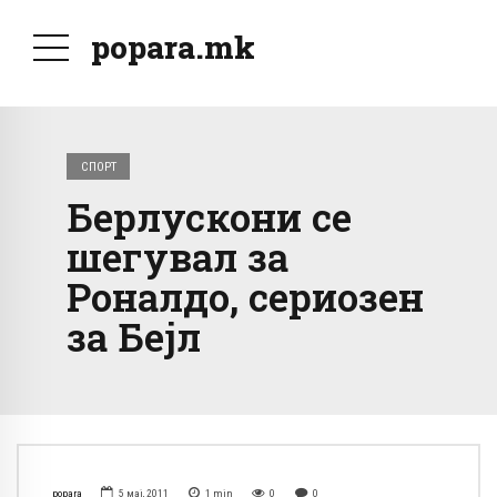
popara.mk
СПОРТ
Берлускони се
шегувал за
Роналдо, сериозен
за Бејл
popara
5 мај, 2011
1
min
0
0