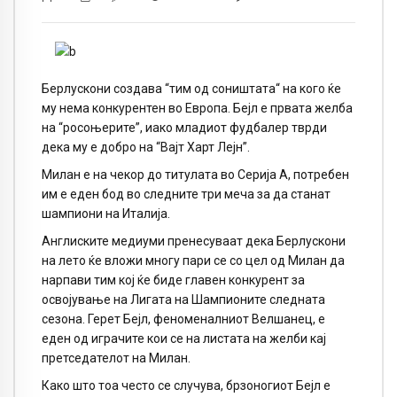
Берлускони создава “тим од соништата“ на кого ќе
му нема конкурентен во Европа. Бејл е првата желба
на “росоњерите”, иако младиот фудбалер тврди
дека му е добро на “Вајт Харт Лејн”.
Милан е на чекор до титулата во Серија А, потребен
им е еден бод во следните три меча за да станат
шампиони на Италија.
Англиските медиуми пренесуваат дека Берлускони
на лето ќе вложи многу пари се со цел од Милан да
нарпави тим кој ќе биде главен конкурент за
освојување на Лигата на Шампионите следната
сезона. Герет Бејл, феноменалниот Велшанец, е
еден од играчите кои се на листата на желби кај
претседателот на Милан.
Како што тоа често се случува, брзоногиот Бејл е