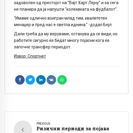
задоволен од престојот на ”Вајт Харт Лејну” и за сега
не планира да ја напушти “колеквката на фудбалот”.
“Имаме одлично воигран млад тим, квалитетен
менаџер и пред нас е светла иднина.” -додал Бејл.
Дали треба да му веруваме, останува да се види, но
работите сигурно ќе бидат многу појасни кога ќе
започне трансфер периодот.
Извор:
Спортнет
PREVIOUS
Ризични периоди за појава