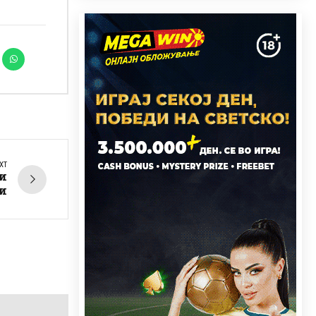
XT
ги
и