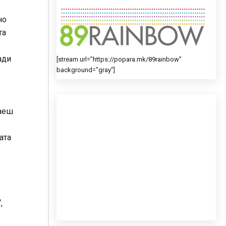
но
та
ади
[stream url=”https://popara.mk/89rainbow”
background=”gray”]
наеш
ата
,