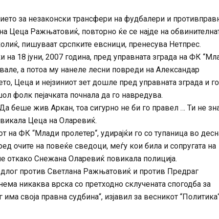
ението за незаконски трансфери на фудбалери и противправ
ана Цеца Ражњaтовиќ, повторно ќе се најде на обвинителна
околиќ, пишуваат срспките евсници, пренесува Нетпрес.
 на 18 јуни, 2007 година, пред управната зграда на ФК “Мл
увале, а потоа му нанеле лесни повреди на Александар
то, Цеца и нејзиниот зет дошле пред управната зграда и го
ол фолк пејачката почнала да го навредува.
Да беше жив Аркан, тоа сигурно не би го правел … Ти не з
у викала Цеца на Оларевиќ.
 на ФК “Млади пролетер“, удирајќи го со тупаница во десн
ед очите на повеќе сведоци, меѓу кои била и сопругата на
е откако Снежана Оларевиќ повикала полиција.
редлог против Светлана Ражњатовиќ и против Предраг
нема никаква врска со претходно склучената спогодба за
има своја правна судбина“, изјавил за весникот “Политика“