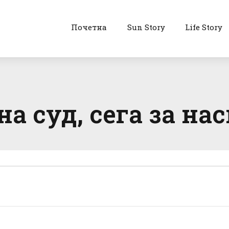
Почетна
Sun Story
Life Story
а суд, сега за на