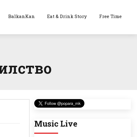
BalkanKan
Eat & Drink Story
Free Time
силство
Music Live