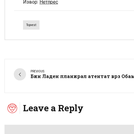
Извор:
Нетпрес
Topvest
PREVIOUS
Бин Ладен планирал атентат врз Оба
Leave a Reply