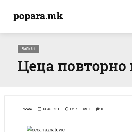
popara.mk
БАЛКАН
Цеца повторно н
popara
13 мај, 2011
1
min
0
0