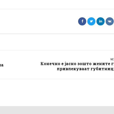
NE
Конечно е јасно зошто жените 
ма
привлекуваат губитниц