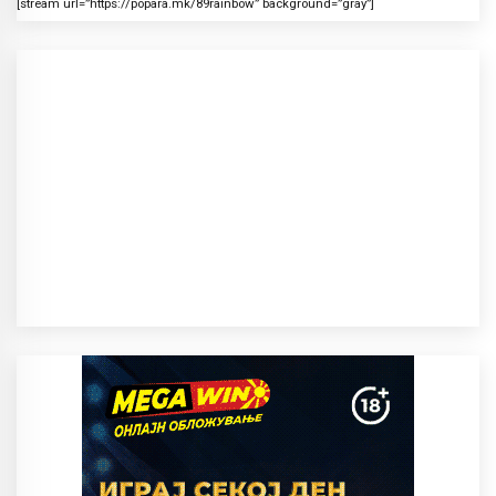
[stream url=”https://popara.mk/89rainbow” background=”gray”]