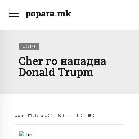
popara.mk
ШОУБИЗ
Cher го нападна
Donald Trupm
popara
28 април, 2011
1
min
0
0