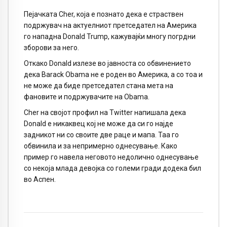
Пејачката Cher, која е познато дека е страствен
подржувач на актуелниот претседател на Америка
го нападна Donald Trump, кажувајќи многу погрдни
зборови за него.
Откако Donald излезе во јавноста со обвинението
дека Barack Obama не е роден во Америка, а со тоа и
не може да биде претседател стана мета на
фановите и подржувачите на Obama.
Cher на својот профил на Twitter напишала дека
Donald е никаквец кој не може да си го најде
задникот ни со своите две раце и мапа. Таа го
обвинила и за непримерно однесување. Како
пример го навела неговото недолично однесување
со некоја млада девојка со големи гради додека бил
во Аспен.