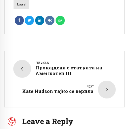
Topvest
PREVIOUS
Пронајдена е статуата на
Аменхотеп III
NEXT
Kate Hudson тајно се верила
Leave a Reply