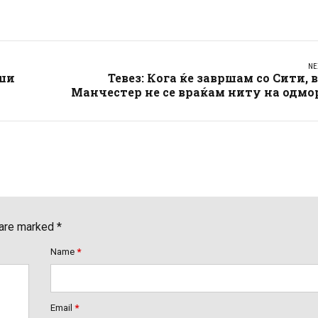
NE
оши
Тевез: Кога ќе завршам со Сити, 
Манчестер не се враќам ниту на одмо
 are marked *
Name
*
Email
*