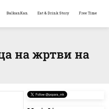
BalkanKan
Eat & Drink Story
Free Time
ца на жртви на