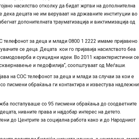
тојано насилство отколку да бидат жртви на дополнителна
е дека децата не им веруваат на државните институции во
избегнат допонителната трауматизација и виктимизација од
ОС телефонот за деца и млади 0800 1 2222 имаме пријавено
увачите се деца. Децата кои го пријавија насилството беа
 самодоверба и суицидни идеи. Во 2011 карактеристични се
досквернавење и педофилија“, соопштуваат од Меѓаши.
ава на СОС телефонот за деца и млади за случаи за кои е
, со писмени обраќања ги контактира и известува надлежни
лужба постапуваше со 95 писмени обраќања до соодветните
децата, нивните права и најдобар интерес на детето.
ени до Центрите за социјална работа како и до Народниот