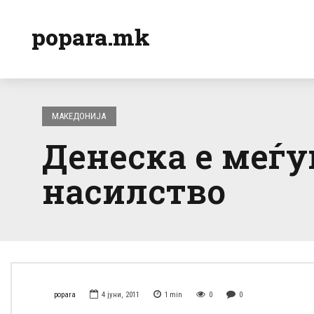
popara.mk
МАКЕДОНИЈА
Денеска е меѓу
насилство
popara
4 јуни, 2011
1
min
0
0