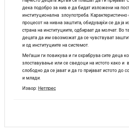
Најчесто децата жртви се плашат да ги пријават
дека подобро за нив е да бидат изложени на пос
институционална злоупотреба. Карактеристично 
процесот на нивна заштита, обидувајќи се да ја 
страна на институциите, одбираат да молчат. Во т
децата да им овозможат да се чувствуват заштит
и од институциите на системот.
Меѓаши ги повикува и ги охрабрува сите деца ко
злоставување или се сведоци на истото како и 
слободно да се јават и да го пријават истото до
и млади.
Извор:
Нетпрес