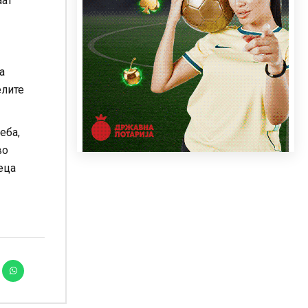
аат
а
елите
еба,
во
еца