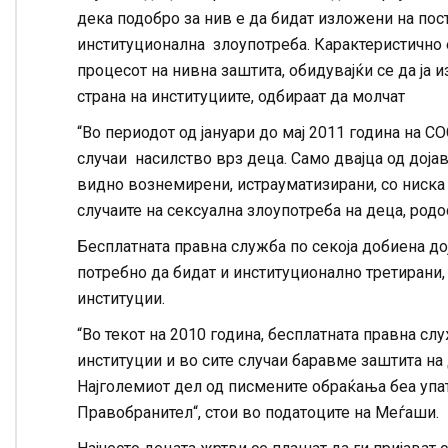
дека подобро за нив е да бидат изложени на пос
институционална злоупотреба. Карактеристично 
процесот на нивна заштита, обидувајќи се да ја 
страна на институциите, одбираат да молчат
“Во периодот од јануари до мај 2011 година на С
случаи насилство врз деца. Само двајца од дојав
видно вознемирени, истрауматизирани, со ниска
случаите на сексуална злоупотреба на деца, ро
Бесплатната правна служба по секоја добиена дој
потребно да бидат и институционално третирани
институции.
“Во текот на 2010 година, бесплатната правна с
институции и во сите случаи баравме заштита на 
Најголемиот дел од писмените обраќања беа упат
Правобранител“, стои во податоците на Меѓаши.