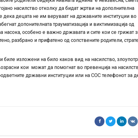
 своите родители бидејќи нивната иднина е неизвесна, смет
тојано насилство отколку да бидат жртви на дополнителна
е дека децата не им веруваат на државните институции во
избегнат допонителната трауматизација и виктимизација од
аа насока, особено е важно државата и сите кои се грижат з
ено, разбрано и прифатено од сопствените родители, страт
и биле изложени на било каков вид на насилство, злоупотр
возрасни кои можат да помогнат во превенција на насилст
 соодветните државни институции или на СОС телефонот за д