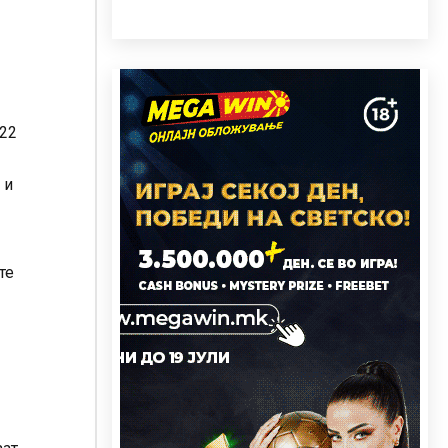
 22
 и
те