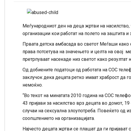
Меѓународниот ден на деца жртви на насилство,
организации кои работат на полето на заштита и 
Првата детска амбасада во светот Меѓаши како о
права потсетува на значењето и целта на овој меѓ
претрпуваат насекаде низ светот како резултат
Од добиените податоци од работата на СОС теле
заклучок дека децата ретко имаат храброст да го
немоќно.
“Во текот на минатата 2010 година на СОС телеф
43 пријави за насилство врз децата во домот, 1
случаи на сексуална злоупотреба. Повеќето од и
соопштението на организацијата.
Најчесто децата жртви се плашат да ги пријават