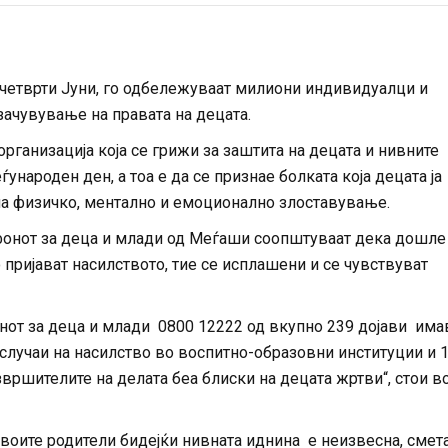
 четврти Јуни, го одбележуваат милиони индивидуалци и
зачувување на правата на децата.
рганизација која се грижи за заштита на децата и нивните
ународен ден, а тоа е да се признае болката која децата ја
 на физичко, ментално и емоционално злоставување.
фонот за деца и млади од Меѓаши соопштуваат дека дошле
 пријават насилството, тие се исплашени и се чувствуват
онот за деца и млади 0800 12222 од вкупно 239 дојави им
9 случаи на насилство во воспитно-образовни институции и 
звршителите на делата беа блиски на децата жртви“, стои в
 своите родители бидејќи нивната иднина е неизвесна, смет