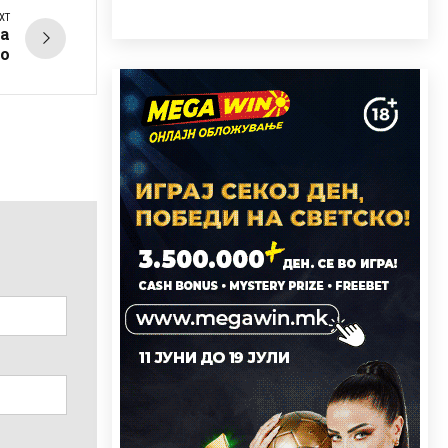
XT
на
о