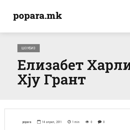
popara.mk
ШОУБИЗ
Елизабет Харли
Хју Грант
popara
14 април, 2011
1
min
0
0