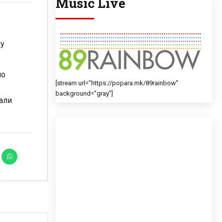
Music Live
ку
но
[stream url=”https://popara.mk/89rainbow”
background=”gray”]
дали