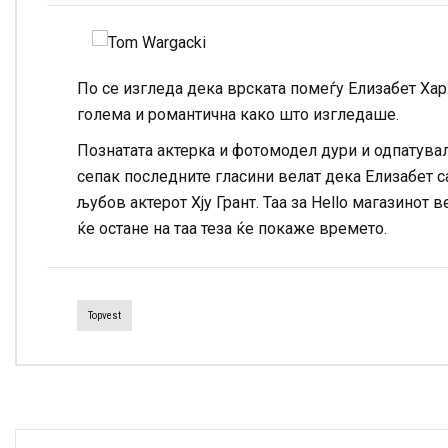
По се изгледа дека врската помеѓу Елизабет Харл
голема и романтична како што изгледаше.
Познатата актерка и фотомодел дури и одпатувал
сепак последните гласини велат дека Елизабет с
љубов актерот Хју Грант. Таа за Hello магазинот 
ќе остане на таа теза ќе покаже времето.
Topvest