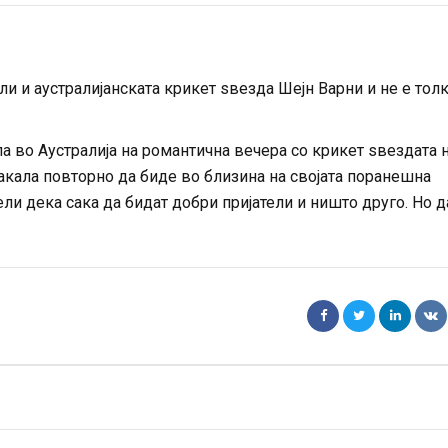
и и аустралијанската крикет ѕвезда Шејн Варни и не е тол
а во Аустралија на романтична вечера со крикет ѕвездата 
акала повторно да биде во близина на својата поранешна
вели дека сака да бидат добри пријатели и ништо друго. Но 