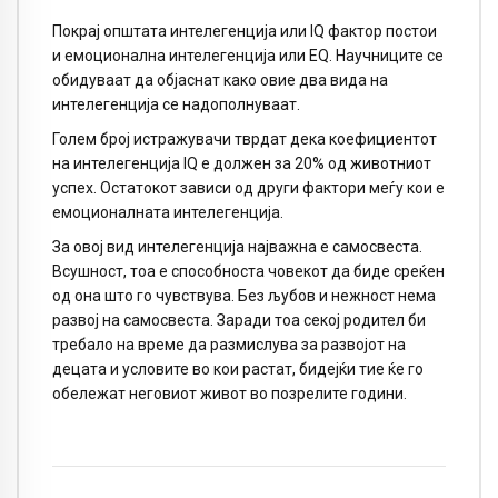
Покрај општата интелегенција или IQ фактор постои
и емоционална интелегенција или EQ. Научниците се
обидуваат да објаснат како овие два вида на
интелегенција се надополнуваат.
Голем број истражувачи тврдат дека коефициентот
на интелегенција IQ е должен за 20% од животниот
успех. Остатокот зависи од други фактори меѓу кои е
емоционалната интелегенција.
За овој вид интелегенција најважна е самосвеста.
Всушност, тоа е способноста човекот да биде среќен
од она што го чувствува. Без љубов и нежност нема
развој на самосвеста. Заради тоа секој родител би
требало на време да размислува за развојот на
децата и условите во кои растат, бидејќи тие ќе го
обележат неговиот живот во позрелите години.