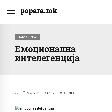
popara.mk
ЉУБОВ И СЕКС
Емоционална
интелегенција
popara
29 март, 2011
1
min
0
0