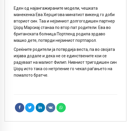
Еден од најангажираните модели, чешката
манекенка Ева Херцигова минатиот викенд го доби
вториот син. Таа и нејзиниот долгогодишен партнер
Џорџ Марсиај станаа по втор пат родители. Ева во
британската болница Портленд родила зрдаво
машко дете, потврди нејзиниот портпарол.
Среќните родители ја потврдија веста, па во својата
изјава додале и дека не се единствените кои се
радуваат на малиот Филип. Нивниот тригодишен син
Џорџ исто така со нетрпение го чекал раѓањето на
помалото братче.