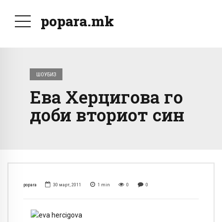
popara.mk
ШОУБИЗ
Ева Херцигова го
доби вториот син
popara
30 март, 2011
1
min
0
0