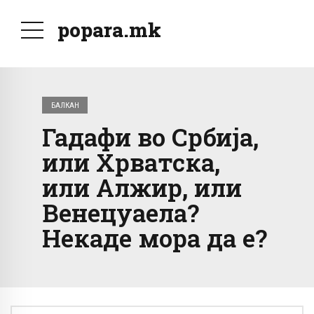
popara.mk
БАЛКАН
Гадафи во Србија,
или Хрватска,
или Алжир, или
Венецуаела?
Некаде мора да е?