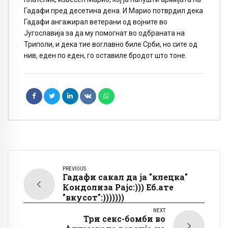
Гадафи пред десетина дена. И Марио потврдил дека
Гадафи ангажирал ветерани од војните во
Југославија за да му помогнат во одбраната на
Триполи, и дека тие воглавно биле Срби, но сите од
нив, еден по еден, го оставиле бродот што тоне.
PREVIOUS
Гадафи сакал да ја "клецка"
Кондолиза Рајс:))) Еб.ате
"вкусот":)))))))
NEXT
Три секс-бомби во