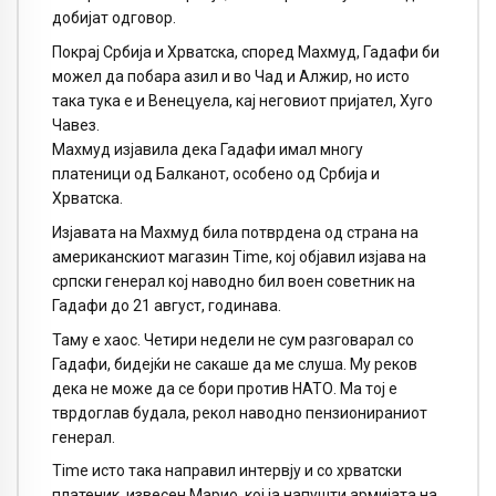
добијат одговор.
Покрај Србија и Хрватска, според Махмуд, Гадафи би
можел да побара азил и во Чад и Алжир, но исто
така тука е и Венецуела, кај неговиот пријател, Хуго
Чавез.
Махмуд изјавила дека Гадафи имал многу
платеници од Балканот, особено од Србија и
Хрватска.
Изјавата на Махмуд била потврдена од страна на
американскиот магазин Time, кој објавил изјава на
српски генерал кој наводно бил воен советник на
Гадафи до 21 август, годинава.
Таму е хаос. Четири недели не сум разговарал со
Гадафи, бидејќи не сакаше да ме слуша. Му реков
дека не може да се бори против НАТО. Ма тој е
тврдоглав будала, рекол наводно пензионираниот
генерал.
Time исто така направил интервју и со хрватски
платеник, извесен Марио, кој ја напушти армијата на