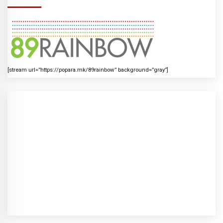
[stream url=”https://popara.mk/89rainbow” background=”gray”]