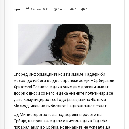
popara
26 август, 2011
1
min
0
0
Според информациите кои ги имаме, Гадафи би
можел да избега во две европски земји – Србија или
Хрватска! Познато е дека овие две држави имаат
добри односи со него и дека нивните политичари се
уште комуницираат со Гадафи, изјавила Фатима
Махмуд, член на либискиот Националниот совет.
Од Министерството за надворешни работи на
Србија, на прашање дали е вистина дека Гадафи
побарал азил во Србија, новинарите не успеале да