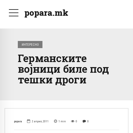
popara.mk
ИНТЕРЕСНО
Германските
војници биле под
тешки дроги
popara
2 април, 2011
1
min
0
0