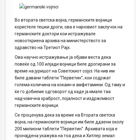
Во втората светска војна, германските војници
користеле тешки дроги, ова е најновиот заклучок на
германските доктори кои истражувале
новооткриена архива на министерството за
здравство на Третиот Рајх.
Ова научно истражување ја објави веста дека
повеќе од 100 илјади војници биле дрогирани за
време на јуришот на Советскиот сојуз. На нив им
биле давани таблети “Перветин”, кои содржат
голема количина на кокаин и амфетамини. Од таму и
ќе го добиеме одговорот од каде ја имале таа
надчовечна храброст, лојалност и издржливост
германските војници.
Се проценува дека за време на Втората светска
војна, на германските војници им биле ддаени околу
200 милиони таблети “Перветин”. Архивата која е
пронајдена укажува на тоа дека и Хитлер земал