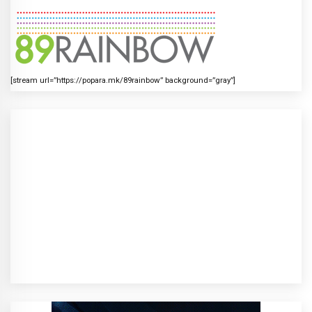
[stream url=”https://popara.mk/89rainbow” background=”gray”]