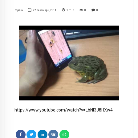
popara
22 декември, 2011
1
min
0
0
httpv://www.youtube.com/watch?v=LbNl3J8HXw4