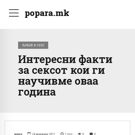
popara.mk
ЉУБОВ И СЕКС
Интересни факти
за сексот кои ги
научивме оваа
година
popara
24 декември, 2011
1
min
0
0