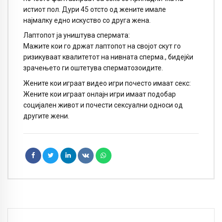
истиот пол. Дури 45 отсто од жените имале
најмалку едно искуство со друга жена.
Лаптопот ја уништува спермата:
Мажите кои го држат лаптопот на својот скут го
ризикуваат квалитетот на нивната сперма., бидејќи
зрачењето ги оштетува сперматозоидите.
Жените кои играат видео игри почесто имаат секс:
Жените кои играат онлајн игри имаат подобар
социјален живот и почести сексуални односи од
другите жени.