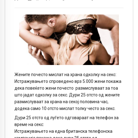
Жените почесто мислат на храна одколку на секс:
Истражувањето спроведено врз 5.000 жени покажа
дека повеќето жени почесто размислуваат за тоа
што јадат одколку за секс. Дури 25 отсто од жените
размислуваат за храна на секој половина час,
додека само 10 отсто мислат толку често за секс.
Дури 25 отсто од луѓето одговараат на телефон за
време на секс:
Истражувањето на една британска телефонска