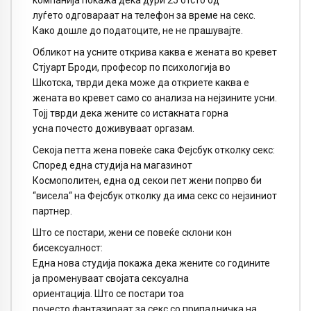
компанија покажа дека дури 25 отсто од
луѓето одговараат на телефон за време на секс.
Како дошле до податоците, не не прашувајте.
Обликот на усните открива каква е жената во кревет
Стјуарт Броди, професор по психологија во
Шкотска, тврди дека може да откриете каква е
жената во кревет само со анализа на нејзините усни.
Тојј тврди дека жените со истакната горна
усна почесто доживуваат оргазам.
Секоја петта жена повеќе сака Фејсбук отколку секс:
Според една студија на магазинот
Космополитен, една од секои пет жени попрво би
“висела“ на Фејсбук отколку да има секс со нејзиниот
партнер.
Што се постари, жени се повеќе склони кон
бисексуалност:
Една нова студија покажа дека жените со годините
ја променуваат својата сексуална
ориентација. Што се постари тоа
почесто фантазираат за секс со припадничка на