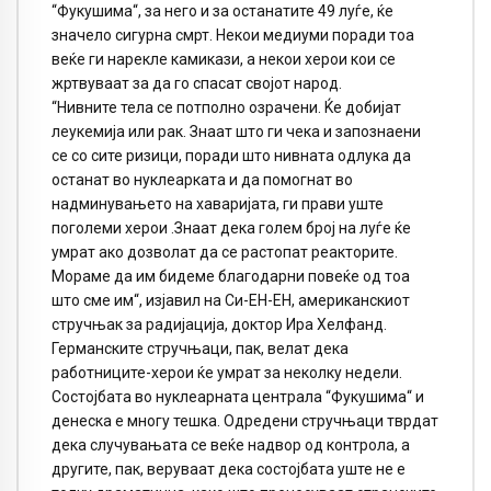
“Фукушима“, за него и за останатите 49 луѓе, ќе
значело сигурна смрт. Некои медиуми поради тоа
веќе ги нарекле камикази, а некои херои кои се
жртвуваат за да го спасат својот народ.
“Нивните тела се потполно озрачени. Ќе добијат
леукемија или рак. Знаат што ги чека и запознаени
се со сите ризици, поради што нивната одлука да
останат во нуклеарката и да помогнат во
надминувањето на хаваријата, ги прави уште
поголеми херои .Знаат дека голем број на луѓе ќе
умрат ако дозволат да се растопат реакторите.
Мораме да им бидеме благодарни повеќе од тоа
што сме им“, изјавил на Си-ЕН-ЕН, американскиот
стручњак за радијација, доктор Ира Хелфанд.
Германските стручњаци, пак, велат дека
работниците-херои ќе умрат за неколку недели.
Состојбата во нуклеарната централа “Фукушима“ и
денеска е многу тешка. Одредени стручњаци тврдат
дека случувањата се веќе надвор од контрола, а
другите, пак, веруваат дека состојбата уште не е