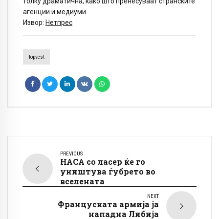
толку драматична, како што пренесуваат странските
агенции и медиуми.
Извор:
Нетпрес
Topvest
PREVIOUS
НАСА со ласер ќе го
уништува ѓубрето во
вселената
NEXT
Француската армија ја
нападна Либија