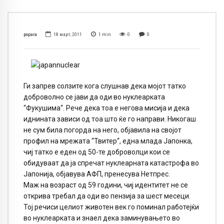
popara
18 март, 2011
1
min
0
0
Ги запрев солзите кога слушнав дека мојот татко
доброволно се јави да оди во нуклеарката
“Фукушима“. Рече дека тоа е негова мисија и дека
иднината зависи од тоа што ќе го направи. Никогаш
не сум била погорда на него, објавила на својот
профил на мрежата “Твитер“, една млада Јапонка,
чиј татко е еден од 50-те доброволци кои се
обидуваат да ја спречат нуклеарната катастрофа во
Јапонија, објавува АФП, пренесува Нетпрес.
Маж на возраст од 59 години, чиј идентитет не се
открива требал да оди во пензија за шест месеци.
Тој речиси целиот животен век го поминал работејќи
во нуклеарката и знаел дека заминувањето во