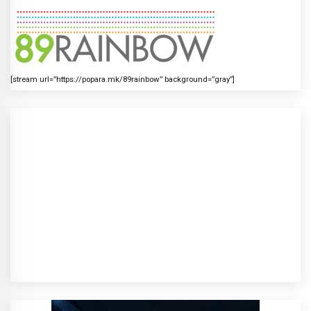
[stream url=”https://popara.mk/89rainbow” background=”gray”]