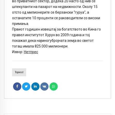
во приватниот сектор, додека 20 насто од нив се
шпекуланти на пазарот на недвижности. Околу 15
отсто од милионерите се берзански “гуруа“, а
останатите 10 проценти се раководители со високи
примања.
Првиот годишен извештај за богатството во Кина го
правел институтот Хурун во 2009 година и тој
покажал дека најмногубројната земја во светот
тогаш имала 825.000 милионери.
Извор:
Нетпрес
Topvest