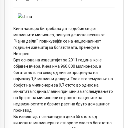
Кина наскоро би требала да го добие својот
милионити милионер, пишува денеска весникот
“Чајна дејли“, повикувајќи се на националниот
годишен извештај за богатствата, пренесува
Нетпрес.
Врз основа на извештајот за 2011 година, кој е
објавен вчера, Кина има 960.000 милионери, а
богатството на секој од нив се проценува на
најмалку 1,5 милиони долари. Тоа е зголемување на
бројот на милионери за 9,7 отсто во однос на
минатата година.Главни причини за зголемувањето
на бројот на милионери се растот на цените на
недвижностите и брзиот раст на бруто домашниот
производ.
Во извештајот се наведува дека 55 отсто од
кинеските милионери го створиле своето богатство