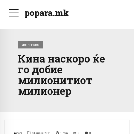
popara.mk
ИНТЕРЕСНО
Кина наскоро ќе
го добие
милионитиот
милионер
popara
13 април, 2011
1
min
0
0