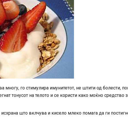
ва многу, го стимулира имунитетот, не штити од болести, п
егнат тонусот на телото и се користи како моќно средство з
исхрана што вклчува и кисело млеко помага да ги постиг
.