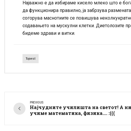
Најважно е да избираме кисело млеко што е бога
да функционира правилно, ја забрзува размената 
согорува маснотиите се повишува неколкукратно
содавањето на мускулни клетки. Диетолозите пр
бидеме здрави и витки.
Topvest
PREVIOUS
Најчудните училишта на светот! А н
учиме математика, физика.... :(((