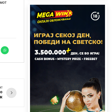
змот
XT
во
к