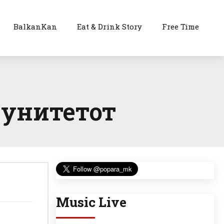
BalkanKan
Eat & Drink Story
Free Time
мунитетот
Music Live