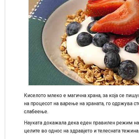
Киселото млеко е магична храна, за која се пишу
на процесот на варење на храната, го одржува ст
слабеење.
Науката докажала дека еден правилен режим на 
целите во однос на здравјето и телесната тежина