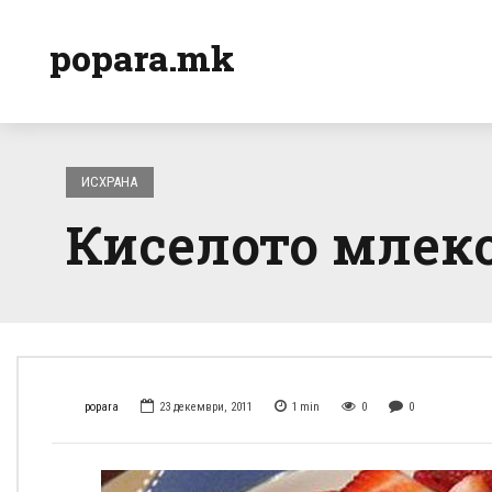
popara.mk
ИСХРАНА
Киселото млек
popara
23 декември, 2011
1
min
0
0