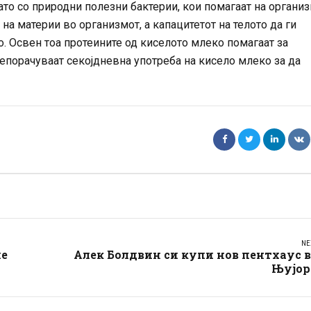
то со природни полезни бактерии, кои помагаат на органи
на материи во организмот, а капацитетот на телото да ги
. Освен тоа протеините од киселото млеко помагаат за
епорачуваат секојдневна употреба на кисело млеко за да
NE
ие
Алек Болдвин си купи нов пентхаус 
Њујор