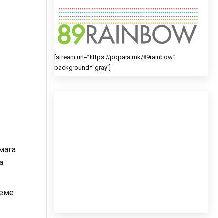
[stream url=”https://popara.mk/89rainbow”
background=”gray”]
омага
а
неме