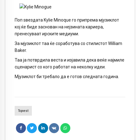
Поп ѕвездата Kylie Minoque го припрема мјузиклот
кој ќе биде заснован на нејзината кариера,
пренесуваат ирските медиуми.
За мјузиклот таа ќе соработува со стилистот William
Baker.
Таа ја потврдила веста и изјавила дека веќе најмиле
сценарист со кого работат на неколку идеи.
Мјузиклот би требало да е готов следната година.
Topvest