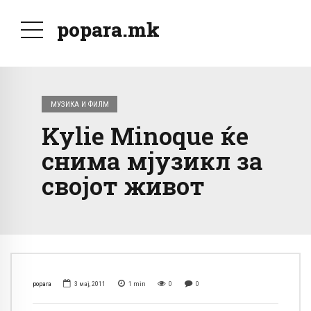
popara.mk
МУЗИКА И ФИЛМ
Kylie Minoque ќе
снима мјузикл за
својот живот
popara
3 мај, 2011
1
min
0
0