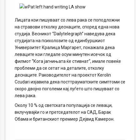
Лицата кои пишуваат со лева рака се поподложни
на стравови отколку деснаците, според една нова
студија. Весникот “Dailytelegraph” наведува дека
студијата на психолозите од единбуршкиот
Универзитет Кралица Маргарет, покажала дека
леваците кои гледале осум минутен исечок од
филмот “Кога јагнињата ќе стивнат“, имале повеќе
проблеми да се сетат на деталите, отколку
деснаците. Раководителот на проектот Kerolin
Ccudari изјавила дека посттрауматските симптоми се
скоро двојно поголеми кај луѓето што пишуваат со
лева рака.
Околу 10 % од светската популација се леваци,
вклучувајќи го и претседателот на САД, Барак
Обама и британскиот премиер Дејвид Камерон.