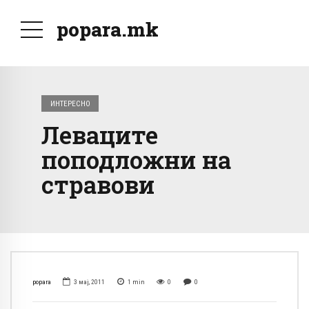
popara.mk
ИНТЕРЕСНО
Леваците
поподложни на
стравови
popara
3 мај, 2011
1
min
0
0