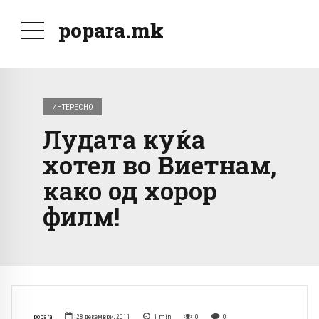
popara.mk
ИНТЕРЕСНО
Лудата куќа
хотел во Виетнам,
како од хорор
филм!
popara
28 декември, 2011
1
min
0
0