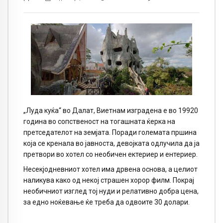
„Луда куќа“ во Далат, Виетнам изградена е во 19920
година во сопственост на тогашната ќерка на
претседателот на земјата. Поради големата пршина
која се кренала во јавноста, девојката одлучила да ја
претвори во хотел со необичен ектериер и ентериер.
Несекјодневниот хотел има дрвена основа, а целиот
наликува како од некој страшен хорор филм. Покрај
необичниот изглед тој нуди и релативно добра цена,
за едно ноќевање ќе треба да одвоите 30 долари.