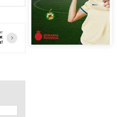
XT
и
и!