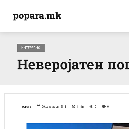
popara.mk
ИНТЕРЕСНО
Неверојатен пог
popara
20 декември, 2011
1
min
0
0