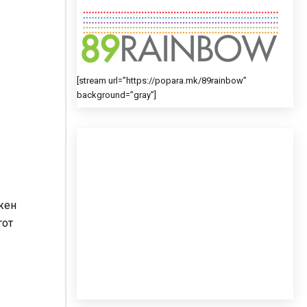
[stream url=”https://popara.mk/89rainbow”
background=”gray”]
ужен
гот