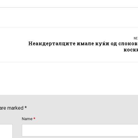
NE
Неандерталците имале куќи од слонов
коск
 are marked *
Name
*