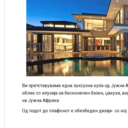
Ви претставуваме една луксузна куќа од Јужна А
облик со илузија на бесконечен базен, џакузи, в
на Јужна Африка.
Од подот до плафонот е обезбеден дизајн со кој