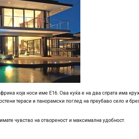
фрика која носи име Е16. Ова куќа е на два спрата има кр
крстени тераси и панорамски поглед на преубаво село и бре
 имате чувство на отвореност и максимална удобност.