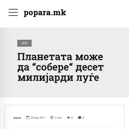
popara.mk
СВЕТ
Планетата може
да “собере“ десет
милијарди луѓе
popara
20 мај, 2011
1
min
0
0