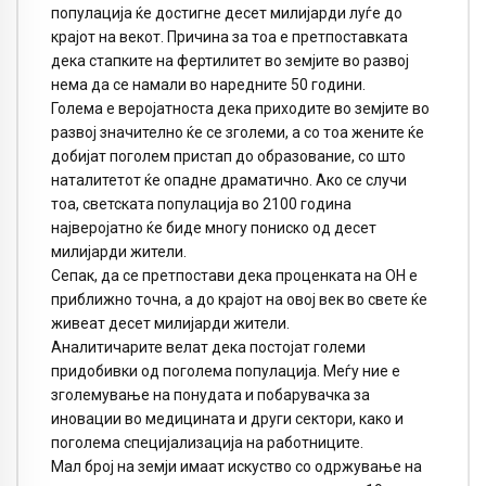
популација ќе достигне десет милијарди луѓе до
крајот на векот. Причина за тоа е претпоставката
дека стапките на фертилитет во земјите во развој
нема да се намали во наредните 50 години.
Голема е веројатноста дека приходите во земјите во
развој значително ќе се зголеми, а со тоа жените ќе
добијат поголем пристап до образование, со што
наталитетот ќе опадне драматично. Ако се случи
тоа, светската популација во 2100 година
најверојатно ќе биде многу пониско од десет
милијарди жители.
Сепак, да се претпостави дека проценката на ОН е
приближно точна, а до крајот на овој век во свете ќе
живеат десет милијарди жители.
Аналитичарите велат дека постојат големи
придобивки од поголема популација. Меѓу ние е
зголемување на понудата и побарувачка за
иновации во медицината и други сектори, како и
поголема специјализација на работниците.
Мал број на земји имаат искуство со одржување на