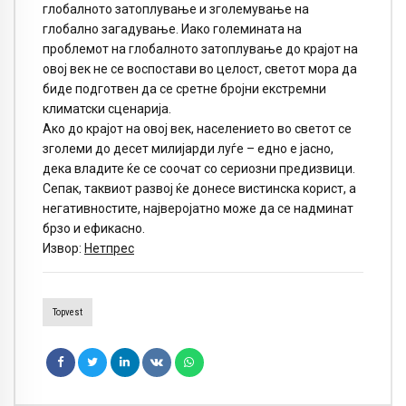
глобалното затоплување и зголемување на
глобално загадување. Иако големината на
проблемот на глобалното затоплување до крајот на
овој век не се воспостави во целост, светот мора да
биде подготвен да се сретне бројни екстремни
климатски сценарија.
Ако до крајот на овој век, населението во светот се
зголеми до десет милијарди луѓе – едно е јасно,
дека владите ќе се соочат со сериозни предизвици.
Сепак, таквиот развој ќе донесе вистинска корист, а
негативностите, најверојатно може да се надминат
брзо и ефикасно.
Извор:
Нетпрес
Topvest