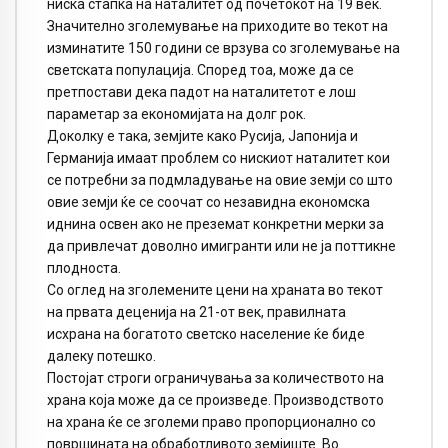
ниска стапка на наталитет од почетокот на 19 век.
Значително зголемување на приходите во текот на
изминатите 150 години се врзува со зголемување на
светската популација. Според тоа, може да се
претпостави дека падот на наталитетот е лош
параметар за економијата на долг рок.
Доколку е така, земјите како Русија, Јапонија и
Германија имаат проблем со нискиот наталитет кои
се потребни за подмладување на овие земји со што
овие земји ќе се соочат со незавидна економска
иднина освен ако не преземат конкретни мерки за
да привлечат доволно имигранти или не ја поттикне
плодноста.
Со оглед на зголемените цени на храната во текот
на првата деценија на 21-от век, правилната
исхрана на богатото светско население ќе биде
далеку потешко.
Постојат строги ограничувања за количеството на
храна која може да се произведе. Производството
на храна ќе се зголеми право пропорционално со
површината на обработливото земјиште. Во