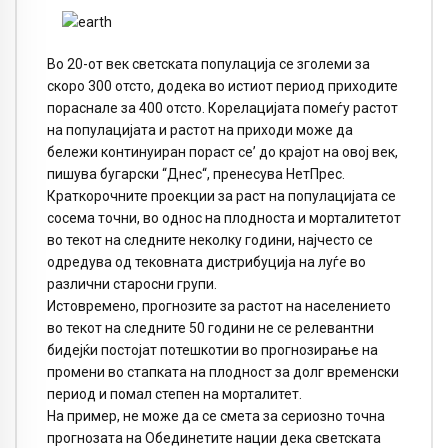
Во 20-от век светската популација се зголеми за
скоро 300 отсто, додека во истиот период приходите
пораснале за 400 отсто. Корелацијата помеѓу растот
на популацијата и растот на приходи може да
бележи континуиран пораст се’ до крајот на овој век,
пишува бугарски “Днес“, пренесува НетПрес.
Краткорочните проекции за раст на популацијата се
сосема точни, во однос на плодноста и морталитетот
во текот на следните неколку години, најчесто се
одредува од тековната дистрибуција на луѓе во
различни старосни групи.
Истовремено, прогнозите за растот на населението
во текот на следните 50 години не се релевантни
бидејќи постојат потешкотии во прогнозирање на
промени во стапката на плодност за долг временски
период и помал степен на морталитет.
На пример, не може да се смета за сериозно точна
прогнозата на Обединетите нации дека светската