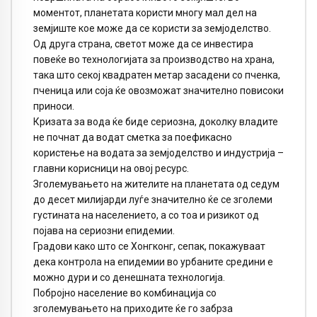
моментот, планетата користи многу мал дел на
земјиште кое може да се користи за земјоделство.
Од друга страна, светот може да се инвестира
повеќе во технологијата за производство на храна,
така што секој квадратен метар засадени со пченка,
пченица или соја ќе овозможат значително повисоки
приноси.
Кризата за вода ќе биде сериозна, доколку владите
не почнат да водат сметка за поефикасно
користење на водата за земјоделство и индустрија –
главни корисници на овој ресурс.
Зголемувањето на жителите на планетата од седум
до десет милијарди луѓе значително ќе се зголеми
густината на населението, а со тоа и ризикот од
појава на сериозни епидемии.
Градови како што се Хонгконг, сепак, покажуваат
дека контрола на епидемии во урбаните средини е
можно дури и со денешната технологија.
Побројно население во комбинација со
зголемувањето на приходите ќе го забрза