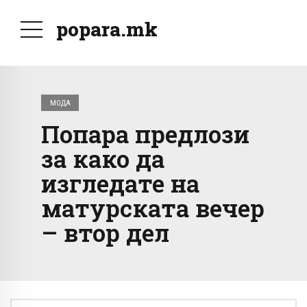
popara.mk
МОДА
Попара предлози
за како да
изгледате на
матурската вечер
– втор дел