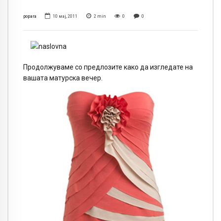
popara
10 мај, 2011
2
min
0
0
Продолжуваме со предлозите како да изгледате на
вашата матурска вечер.