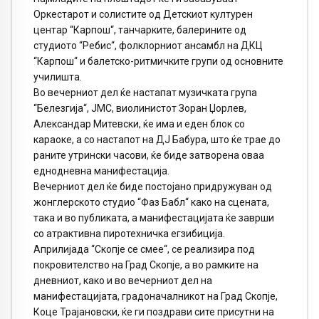
Оркестарот и солистите од Детскиот културен
центар “Карпош“, танчарките, балерините од
студиото “Ребис“, фолклорниот ансамбл на ДКЦ
“Карпош“ и балетско-ритмичките групи од основните
училишта.
Во вечерниот дел ќе настапат музичката група
“Белезгија“, ЈМС, виолинистот Зоран Џорлев,
Александар Митевски, ќе има и еден блок со
караоке, а со настапот на ДЈ Бабура, што ќе трае до
раните утрински часови, ќе биде затворена оваа
еднодневна манифестација.
Вечерниот дел ќе биде постојано придружуван од
жонглерското студио “Фаз Бабл“ како на сцената,
така и во публиката, а манифестацијата ќе заврши
со атрактивна пиротехничка егзибиција.
Априлијада “Скопје се смее“, се реализира под
покровителство на Град Скопје, а во рамките на
дневниот, како и во вечерниот дел на
манифестацијата, градоначалникот на Град Скопје,
Коце Трајановски, ќе ги поздрави сите присутни на