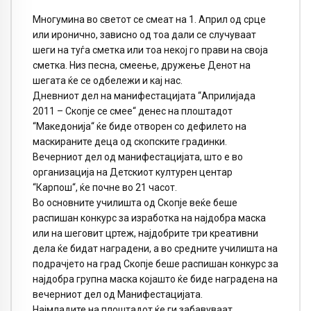
Многумина во светот се смеат на 1. Април од срце
или иронично, зависно од тоа дали се случуваат
шеги на туѓа сметка или тоа некој го прави на своја
сметка. Низ песна, смеење, дружење Денот на
шегата ќе се одбележи и кај нас.
Дневниот дел на манифестацијата “Априлијада
2011 – Скопје се смее“ денес на плоштадот
“Македонија“ ќе биде отворен со дефилето на
маскираните деца од скопските градинки.
Вечерниот дел од манифестацијата, што е во
организација на Детскиот културен центар
“Карпош“, ќе почне во 21 часот.
Во основните училишта од Скопје веќе беше
распишан конкурс за изработка на најдобра маска
или на шеговит цртеж, најдобрите три креативни
дела ќе бидат наградени, а во средните училишта на
подрачјето на град Скопје беше распишан конкурс за
најдобра групна маска којашто ќе биде наградена на
вечерниот дел од Манифестацијата.
Најмладите на плоштадот ќе ги забавуваат