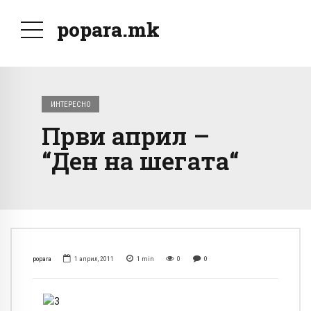
popara.mk
ИНТЕРЕСНО
Први април –
“Ден на шегата“
popara
1 април, 2011
1
min
0
0