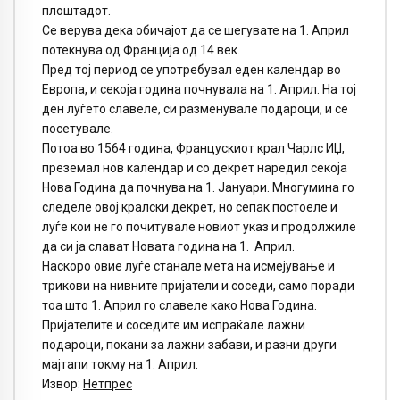
плоштадот.
Се верува дека обичајот да се шегувате на 1. Април
потекнува од Франција од 14 век.
Пред тој период се употребувал еден календар во
Европа, и секоја година почнувала на 1. Април. На тој
ден луѓето славеле, си разменувале подароци, и се
посетувале.
Потоа во 1564 година, Францускиот крал Чарлс ИЏ,
преземал нов календар и со декрет наредил секоја
Нова Година да почнува на 1. Јануари. Многумина го
следеле овој кралски декрет, но сепак постоеле и
луѓе кои не го почитувале новиот указ и продолжиле
да си ја слават Новата година на 1. Април.
Наскоро овие луѓе станале мета на исмејување и
трикови на нивните пријатели и соседи, само поради
тоа што 1. Април го славеле како Нова Година.
Пријателите и соседите им испраќале лажни
подароци, покани за лажни забави, и разни други
мајтапи токму на 1. Април.
Извор:
Нетпрес