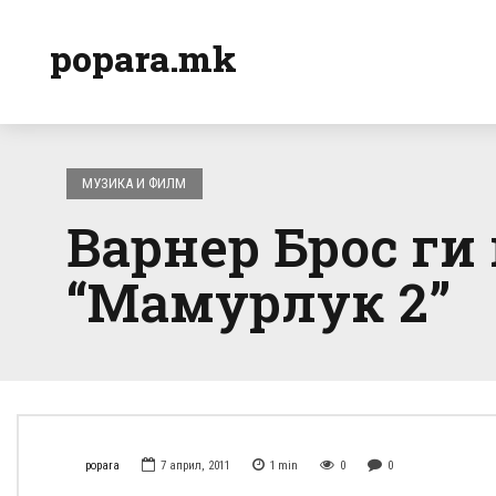
popara.mk
МУЗИКА И ФИЛМ
Варнер Брос ги
“Мамурлук 2”
popara
7 април, 2011
1
min
0
0