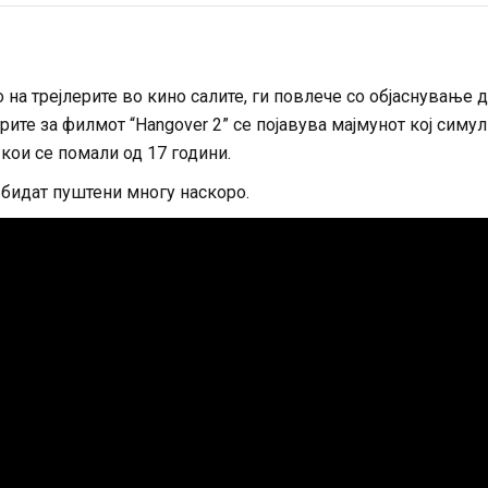
на трејлерите во кино салите, ги повлече со објаснување 
ите за филмот “Hangover 2” се појавува мајмунот кој симу
 кои се помали од 17 години.
е бидат пуштени многу наскоро.