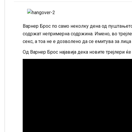
Варнер Брос по само неколку дена од пуштањето 
содржат непримерна содржина. Имено, во трејлер
секс, а тоа не е дозволено да се емитува за лица
Од Варнер Брос најавија дека новите трејлери ќ