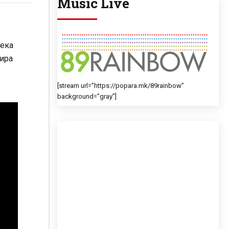
Music Live
дека
лира
[stream url=”https://popara.mk/89rainbow”
background=”gray”]