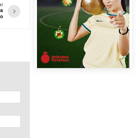
XT
на
о