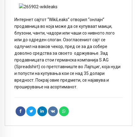
Интернет сајтот “WikiLeaks” отворил “онлајн”
продавница во која може да се купуваат маици,
блузони, чанти, чадори или чаши со нивното лого
или до одреден слоган. Озогласениот сајт се
одлучил на ваков чекор, пред се за да собере
доволно средства за своето одржување. Зад
продавницата стои германска компанија S AG
(Spreadshirt) со претставниште во Лајпциг, која нуди
и попусти на купувања кои се над 35 долари
вредност. Покрај овие предмети, се најавува и
проширување на асортиманот.