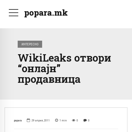
popara.mk
ИНТЕРЕСНО
WikiLeaks отвори
“онлајн”
продавница
popara
29 април, 2011
1
min
0
0