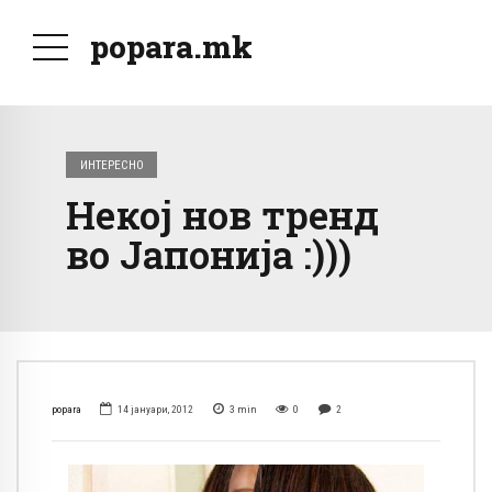
popara.mk
ИНТЕРЕСНО
Некој нов тренд
во Јапонија :)))
popara
14 јануари, 2012
3
min
0
2