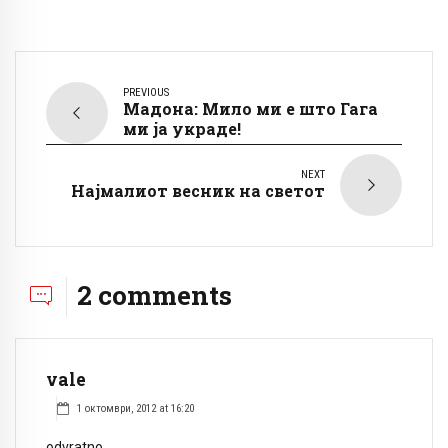
PREVIOUS
Мадона: Мило ми е што Гага
ми ја украде!
NEXT
Најмалиот весник на светот
2 comments
vale
1 октомври, 2012 at 16:20
odvratno