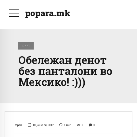
popara.mk
СВЕТ
Обележан денот
без панталони во
Мексико! :)))
popara
10 јануари, 2012
1
min
0
0