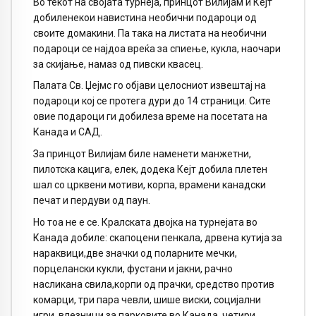
Во текот на својата турнеја, принцот Вилијам и Кејт
добиленекои навистина необични подароци од
своите домакини. Па така на листата на необични
подароци се најдоа вреќа за спиење, кукла, наочари
за скијање, намаз од пивски квасец.
Палата Св. Џејмс го објави целосниот извештај на
подароци кој се протега дури до 14 страници. Сите
овие подароци ги добилеза време на посетата на
Канада и САД.
За принцот Вилијам биле наменети манжетни,
пилотска кацига, елек, додека Кејт добила плетен
шал со црквени мотиви, корпа, врамени канадски
печат и пердуви од паун.
Но тоа не е се. Кралската двојка на турнејата во
Канада добиле: скапоцени пенкала, дрвена кутија за
нараквици,две значки од поларните мечки,
порцелански кукли, фустани и јакни, рачно
насликана свила,корпи од прачки, средство против
комарци, три пара чевли, шише виски, социјални
игри, влезници за парковите во Канада, четири