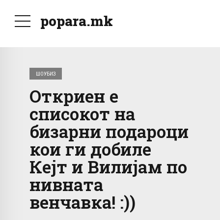
popara.mk
ШОУБИЗ
Откриен е
списокот на
бизарни подароци
кои ги добиле
Кејт и Вилијам по
нивната
венчавка! :))