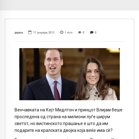
popara
11 јануари, 2012
1
min
0
0
Венчавката на Кејт Мидлтон и принцот Влијам беше
проследена од страна на милиони луѓе ширум
светот, но вистинското прашање е што да им
подарите на кралската двојка која веќе има сè?