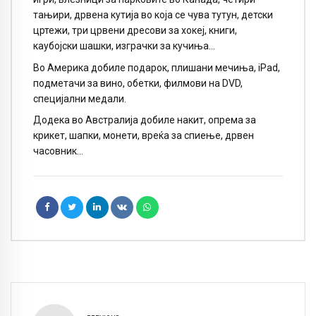
тањири, дрвена кутија во која се чува тутун, детски
цртежи, три црвени дресови за хокеј, книги,
каубојски шашки, изграчки за кучиња…
Во Америка добиле подарок, плишани мечиња, iPad,
подметачи за вино, обетки, филмови на DVD,
специјални медали.
Додека во Австралија добиле накит, опрема за
крикет, шапки, монети, вреќа за спиење, дрвен
часовник…