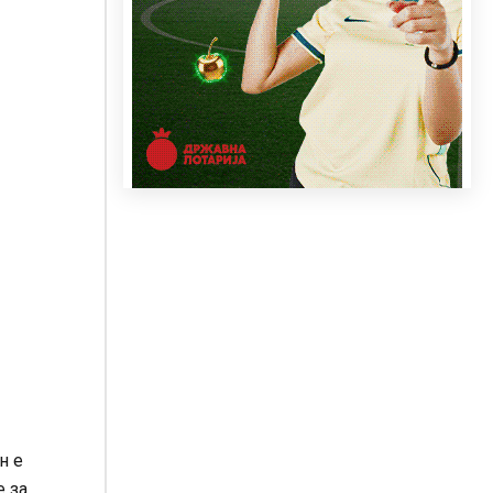
н е
е за