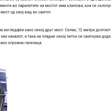
менти во парапетите на мостот има клипови, кои се склопу
мост од овој вид во светот.
 изгледајќи како секој друг мост. Сепак, 12 метри долгиот
из каналот, и така на пладне секој петок се свиткува дод
 како огромна гасеница.