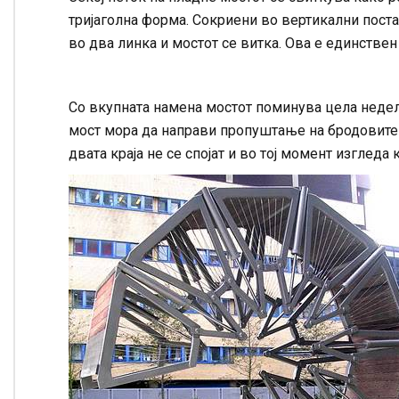
тријаголна форма. Сокриени во вертикални поста
во два линка и мостот се витка. Ова е единствен 
Со вкупната намена мостот поминува цела недела
мост мора да направи пропуштање на бродовите н
двата краја не се спојат и во тој момент изгледа