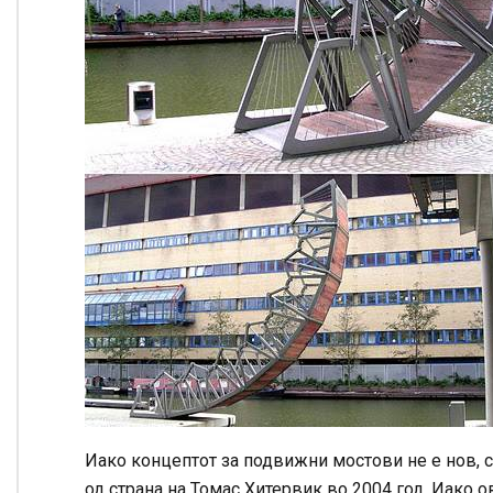
Иако концептот за подвижни мостови не е нов, с
од страна на Томас Хитервик во 2004 год. Иако ов