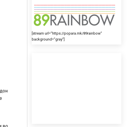
[stream url=”https://popara.mk/89rainbow”
background=”gray”]
ндон
е
и во