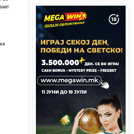
ваат
ека