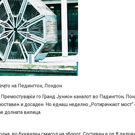
ечјто на Педингтон, Лондон.
т. Премостувајќи го Гранд Јунион каналот во Падингтон, Ло
оставен и досаден. Но еднаш неделно „Ротирачкиот мост“ 
не долната вилица.
олна, во буквален смисол на зборот. Составен е од 8 делов