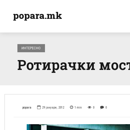
popara.mk
ИНТЕРЕСНО
Ротирачки мос
popara
29 јануари, 2012
1
min
0
0