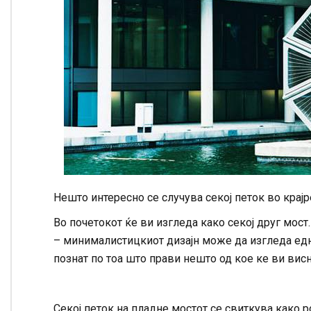
Нешто интересно се случува секој петок во крајр
Во почетокот ќе ви изгледа како секој друг мос
– минималистицкиот дизајн може да изгледа едн
познат по тоа што прави нешто од кое ке ви вис
Секој петок на пладне мостот се свиткува како р