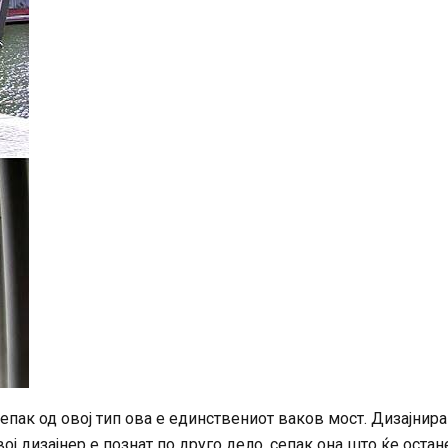
епак од овој тип ова е единствениот ваков мост. Дизајнира
ој дизајнер е познат по друго дело, сепак она што ќе остан