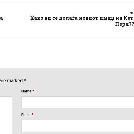
NE
ма
Како ви се допаѓа новиот имиџ на Ке
Пери??
 are marked *
Name
*
Email
*