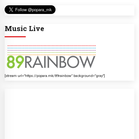
Music Live
[stream url=”https://popara.mk/89rainbow” background=”gray”]