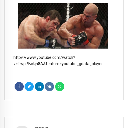
httpv://www.youtube.com/watch?
v=TwpPBckjh8A&feature=youtube_gdata_player