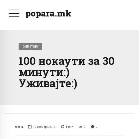
popara.mk
OUR STORY
100 нокаути за 30
минути:)
Уживајте:)
popara
19 ноември, 2013
1
min
0
0