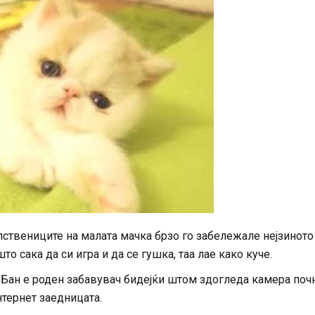
пствениците на малата мачка брзо го забележале нејзиното
 сака да си игра и да се гушка, таа лае како куче.
н Бан е роден забавувач бидејќи штом здогледа камера поч
нтернет заедницата.