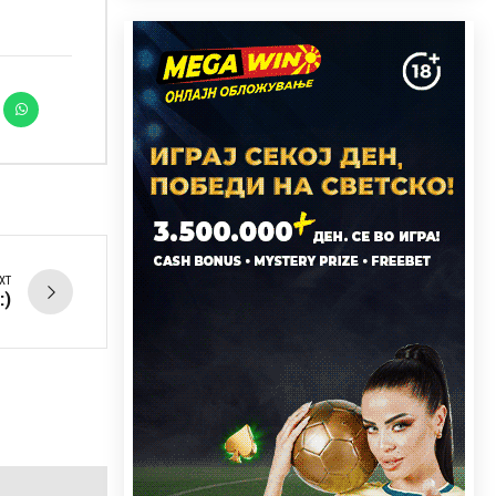
XT
:)