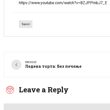
httpv://www.youtube.com/watch?v=BZJPPmbJ7_E
Topvest
PREVIOUS
Ледена торта: Без печење
Leave a Reply