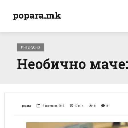
popara.mk
ИНТЕРЕСНО
Необично маче:
popara
19 ноември, 2013
17
min
0
0