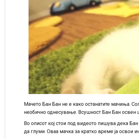
Мачето Бан Бан не е како останатите мачиња. Со
необично однесување. Всушност Бан Бан освен што
Во описот кој стои под видеото пишува дека Ба
да глуми. Оваа мачка за кратко време ја освои и