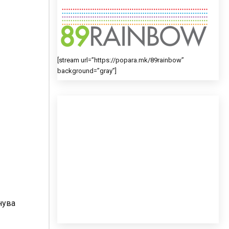
[stream url=”https://popara.mk/89rainbow”
background=”gray”]
нува