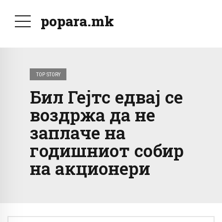
popara.mk
TOP STORY
Бил Гејтс едвај се
воздржа да не
заплаче на
годишниот собир
на акционери