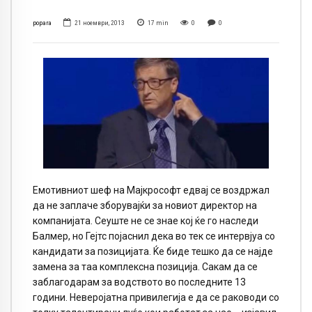
popara
21 ноември, 2013
17
min
0
0
Емотивниот шеф на Мајкрософт едвај се воздржал
да не заплаче зборувајќи за новиот директор на
компанијата. Сеуште не се знае кој ќе го наследи
Балмер, но Гејтс појаснил дека во тек се интервјуа со
кандидати за позицијата. Ќе биде тешко да се најде
замена за таа комплексна позиција. Сакам да се
заблагодарам за водството во последните 13
години. Неверојатна привилегија е да се раководи со