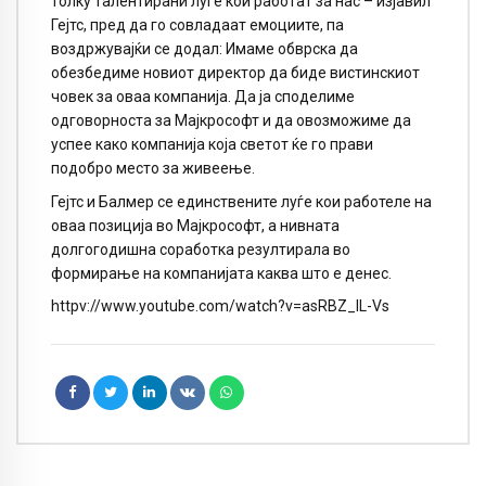
толку талентирани луѓе кои работат за нас – изјавил
Гејтс, пред да го совладаат емоциите, па
воздржувајќи се додал: Имаме обврска да
обезбедиме новиот директор да биде вистинскиот
човек за оваа компанија. Да ја споделиме
одговорноста за Мајкрософт и да овозможиме да
успее како компанија која светот ќе го прави
подобро место за живеење.
Гејтс и Балмер се единствените луѓе кои работеле на
оваа позиција во Мајкрософт, а нивната
долгогодишна соработка резултирала во
формирање на компанијата каква што е денес.
httpv://www.youtube.com/watch?v=asRBZ_IL-Vs