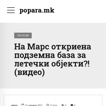
popara.mk
TOP STORY
На Марс откриена
подземна база за
летечки објекти?!
(видео)
popara
21 ноември, 2013
17
min
0
0