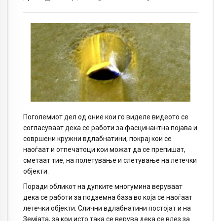
Поголемиот дел од оние кои го виделе видеото се
согласуваат дека се работи за фасцинантна појава и
совршени кружни вдлабнатини, покрај кои се
наоѓаат и отпечатоци кои можат да се препишат,
сметаат тие, на полетување и слетување на летечки
објекти.
Поради обликот на дупките многумина веруваат
дека се работи за подземна база во која се наоѓаат
летечки објекти. Слични вдлабнатини постојат и на
Земјата, за кои исто така се верува дека се влез за