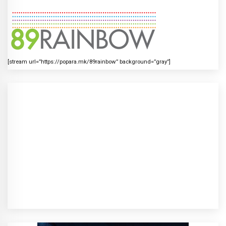
[stream url=”https://popara.mk/89rainbow” background=”gray”]