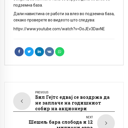
подземна база.
Дали навистина се работи за влез во подземна база,
секако проверете во видеото што следува:
httpv://www.youtube.com/watch?v=DoJEv3DavNE
PREVIOUS
Бил Гејтс едвај се воздржа да
не заплаче на годишниот
собир на акционери
NEXT
Шешељ бара слобода и 12
милиони евра